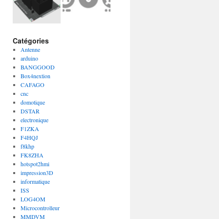
Catégories
Antenne
arduino
BANGGOOD
Box4nextion
CAFAGO
cnc
domotique
DSTAR
electronique
F1ZKA
F4HQJ
f8khp
FK8ZHA
hotspot2hmi
impression3D
informatique
ISS
LOG4OM
Microcontrolleur
MMDVM