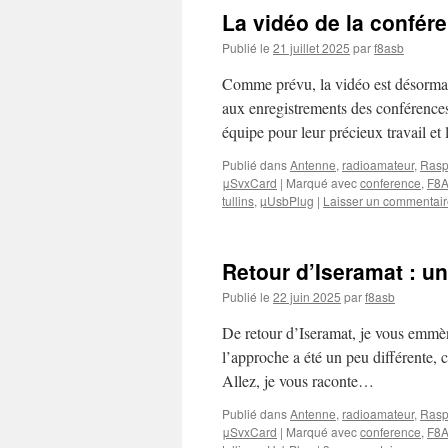
La vidéo de la confér
Publié le
21 juillet 2025
par
f8asb
Comme prévu, la vidéo est désormais
aux enregistrements des conférence
équipe pour leur précieux travail e
Publié dans
Antenne
,
radioamateur
,
Rasp
μSvxCard
|
Marqué avec
conference
,
F8
tullins
,
µUsbPlug
|
Laisser un commentai
Retour d’Iseramat : un
Publié le
22 juin 2025
par
f8asb
De retour d’Iseramat, je vous emmène
l’approche a été un peu différente, 
Allez, je vous raconte…
Publié dans
Antenne
,
radioamateur
,
Rasp
μSvxCard
|
Marqué avec
conference
,
F8