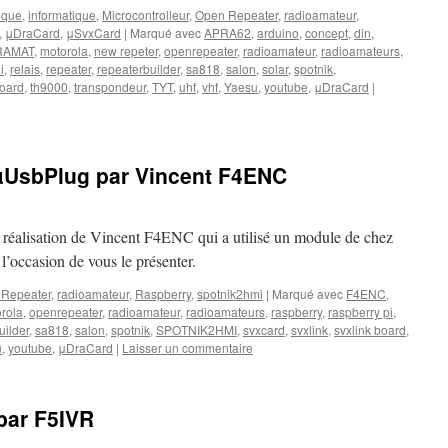
ique
,
informatique
,
Microcontrolleur
,
Open Repeater
,
radioamateur
,
,
μDraCard
,
μSvxCard
|
Marqué avec
APRA62
,
arduino
,
concept
,
din
,
RAMAT
,
motorola
,
new repeter
,
openrepeater
,
radioamateur
,
radioamateurs
,
i
,
relais
,
repeater
,
repeaterbuilder
,
sa818
,
salon
,
solar
,
spotnik
,
board
,
th9000
,
transpondeur
,
TYT
,
uhf
,
vhf
,
Yaesu
,
youtube
,
μDraCard
|
 µUsbPlug par Vincent F4ENC
la réalisation de Vincent F4ENC qui a utilisé un module de chez
’occasion de vous le présenter.
Repeater
,
radioamateur
,
Raspberry
,
spotnik2hmi
|
Marqué avec
F4ENC
,
rola
,
openrepeater
,
radioamateur
,
radioamateurs
,
raspberry
,
raspberry pi
,
uilder
,
sa818
,
salon
,
spotnik
,
SPOTNIK2HMI
,
svxcard
,
svxlink
,
svxlink board
,
u
,
youtube
,
μDraCard
|
Laisser un commentaire
 par F5IVR