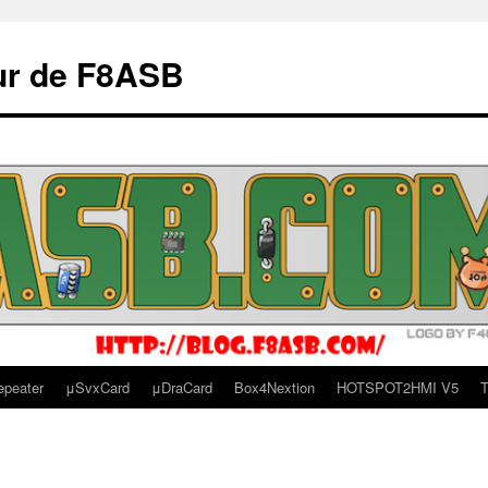
ur de F8ASB
epeater
μSvxCard
μDraCard
Box4Nextion
HOTSPOT2HMI V5
T