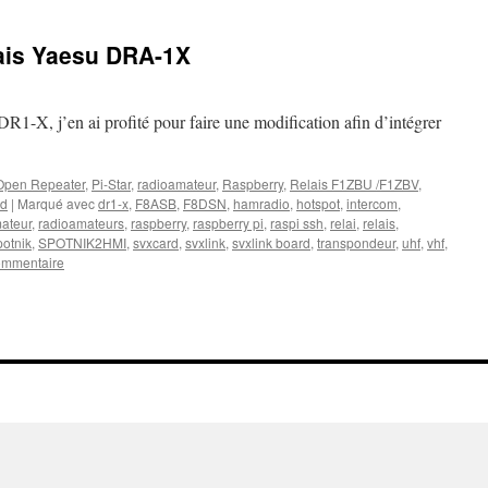
ais Yaesu DRA-1X
R1-X, j’en ai profité pour faire une modification afin d’intégrer
Open Repeater
,
Pi-Star
,
radioamateur
,
Raspberry
,
Relais F1ZBU /F1ZBV
,
rd
|
Marqué avec
dr1-x
,
F8ASB
,
F8DSN
,
hamradio
,
hotspot
,
intercom
,
ateur
,
radioamateurs
,
raspberry
,
raspberry pi
,
raspi ssh
,
relai
,
relais
,
potnik
,
SPOTNIK2HMI
,
svxcard
,
svxlink
,
svxlink board
,
transpondeur
,
uhf
,
vhf
,
ommentaire