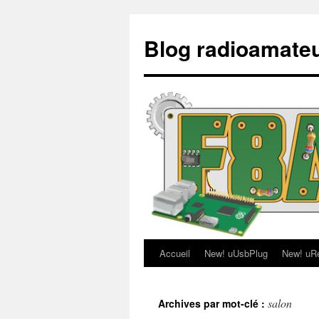
Aller
au
Blog radioamate
contenu
Accueil
New! uUsbPlug
New! uR
salon
Archives par mot-clé :