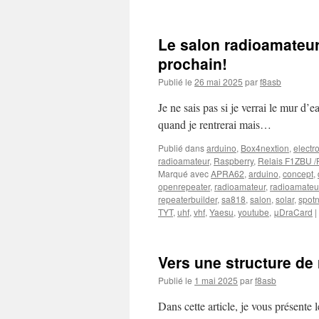
Le salon radioamateur
prochain!
Publié le
26 mai 2025
par
f8asb
Je ne sais pas si je verrai le mur d’e
quand je rentrerai mais…
Publié dans
arduino
,
Box4nextion
,
electr
radioamateur
,
Raspberry
,
Relais F1ZBU 
Marqué avec
APRA62
,
arduino
,
concept
,
openrepeater
,
radioamateur
,
radioamateu
repeaterbuilder
,
sa818
,
salon
,
solar
,
spotn
TYT
,
uhf
,
vhf
,
Yaesu
,
youtube
,
μDraCard
|
Vers une structure de 
Publié le
1 mai 2025
par
f8asb
Dans cette article, je vous présente 