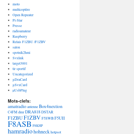
moto
multicoptère
Open Repeater
Pi-Star
Presse
radioamateur
Raspberry
Relais F1ZBU /F1ZBV
salon
spotnik2hmi
Svxlink
target3001
tir sportif
Uncategorized
μDraCard
μSvxCard
µUsbPlug
Mots-clefs:
amatradio
Box4nextion
antenne
DRA818
dmr
C4FM
DSTAR
F1ZBV
F1ZBU
F5UII
F5SWB
F8ASB
F8KHP
hamradio
hohneck
hotpsot