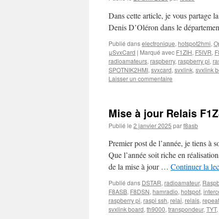
Dans cette article, je vous partage l
Denis D’Oléron dans le départemen
Publié dans
electronique
,
hotspot2hmi
,
O
μSvxCard
|
Marqué avec
F1ZIH
,
F5IVR
,
F
radioamateurs
,
raspberry
,
raspberry pi
,
ra
SPOTNIK2HMI
,
svxcard
,
svxlink
,
svxlink 
Laisser un commentaire
Mise à jour Relais F1
Publié le
2 janvier 2025
par
f8asb
Premier post de l’année, je tiens à s
Que l’année soit riche en réalisation
de la mise à jour …
Continuer la le
Publié dans
DSTAR
,
radioamateur
,
Raspb
F8ASB
,
F8DSN
,
hamradio
,
hotspot
,
inter
raspberry pi
,
raspi ssh
,
relai
,
relais
,
repeat
svxlink board
,
th9000
,
transpondeur
,
TYT