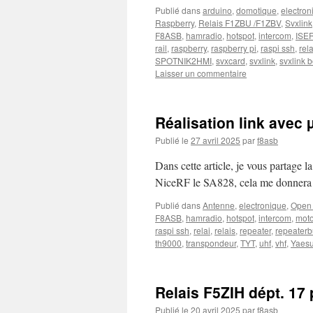
Publié dans
arduino
,
domotique
,
electron
Raspberry
,
Relais F1ZBU /F1ZBV
,
Svxlink
F8ASB
,
hamradio
,
hotspot
,
intercom
,
ISE
rail
,
raspberry
,
raspberry pi
,
raspi ssh
,
rela
SPOTNIK2HMI
,
svxcard
,
svxlink
,
svxlink 
Laisser un commentaire
Réalisation link avec
Publié le
27 avril 2025
par
f8asb
Dans cette article, je vous partage 
NiceRF le SA828, cela me donnera l
Publié dans
Antenne
,
electronique
,
Open 
F8ASB
,
hamradio
,
hotspot
,
intercom
,
moto
raspi ssh
,
relai
,
relais
,
repeater
,
repeaterb
th9000
,
transpondeur
,
TYT
,
uhf
,
vhf
,
Yaes
Relais F5ZIH dépt. 17
Publié le
20 avril 2025
par
f8asb