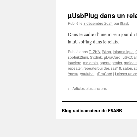
µUsbPlug dans un rel
Publié le
8 décembre 2024
par
f8asb
Dans le cadre d’une mise à jour du D
la µUsbPlug dans le relais.
Publié dans
F1ZKA
,
f8khp
,
informatique
,
spotnik2hmi
,
Svxlink
,
μDraCard
,
μSvxCa
louviere
,
motorola
,
openrepeater
,
radioam
repeater
,
repeaterbuilder
,
sa818
,
salon
,
s
Yaesu
,
youtube
,
μDraCard
|
Laisser un c
←
Articles plus anciens
Blog radioamateur de F8ASB