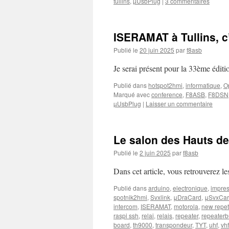
tullins
,
µUsbPlug
|
3 commentaires
ISERAMAT à Tullins, c
Publié le
20 juin 2025
par
f8asb
Je serai présent pour la 33ème éditi
Publié dans
hotspot2hmi
,
informatique
,
O
Marqué avec
conference
,
F8ASB
,
F8DSN
µUsbPlug
|
Laisser un commentaire
Le salon des Hauts de
Publié le
2 juin 2025
par
f8asb
Dans cet article, vous retrouverez l
Publié dans
arduino
,
electronique
,
impre
spotnik2hmi
,
Svxlink
,
μDraCard
,
μSvxCa
intercom
,
ISERAMAT
,
motorola
,
new repet
raspi ssh
,
relai
,
relais
,
repeater
,
repeaterb
board
,
th9000
,
transpondeur
,
TYT
,
uhf
,
vhf