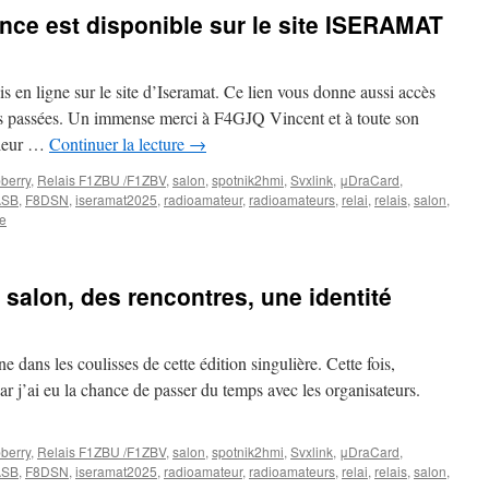
ence est disponible sur le site ISERAMAT
 en ligne sur le site d’Iseramat. Ce lien vous donne aussi accès
s passées. Un immense merci à F4GJQ Vincent et à toute son
t leur …
Continuer la lecture
→
berry
,
Relais F1ZBU /F1ZBV
,
salon
,
spotnik2hmi
,
Svxlink
,
μDraCard
,
ASB
,
F8DSN
,
iseramat2025
,
radioamateur
,
radioamateurs
,
relai
,
relais
,
salon
,
re
 salon, des rencontres, une identité
 dans les coulisses de cette édition singulière. Cette fois,
car j’ai eu la chance de passer du temps avec les organisateurs.
berry
,
Relais F1ZBU /F1ZBV
,
salon
,
spotnik2hmi
,
Svxlink
,
μDraCard
,
ASB
,
F8DSN
,
iseramat2025
,
radioamateur
,
radioamateurs
,
relai
,
relais
,
salon
,