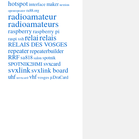
hotspot
maker
interface
nextion
ra88.org
openrepeater
radioamateur
radioamateurs
raspberry
raspberry pi
relai
relais
raspi ssh
RELAIS DES VOSGES
repeater
repeaterbuilder
RRF
sa818
spotnik
salon
svxcard
SPOTNIK2HMI
svxlink
svxlink board
uhf
vhf
μDraCard
vosges
usvxcard