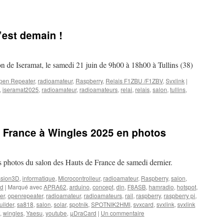
’est demain !
on de Iseramat, le samedi 21 juin de 9h00 à 18h00 à Tullins (38)
pen Repeater
,
radioamateur
,
Raspberry
,
Relais F1ZBU /F1ZBV
,
Svxlink
|
,
iseramat2025
,
radioamateur
,
radioamateurs
,
relai
,
relais
,
salon
,
tullins
,
 France à Wingles 2025 en photos
es photos du salon des Hauts de France de samedi dernier.
ssion3D
,
informatique
,
Microcontrolleur
,
radioamateur
,
Raspberry
,
salon
,
rd
|
Marqué avec
APRA62
,
arduino
,
concept
,
din
,
F8ASB
,
hamradio
,
hotspot
,
er
,
openrepeater
,
radioamateur
,
radioamateurs
,
rail
,
raspberry
,
raspberry pi
,
uilder
,
sa818
,
salon
,
solar
,
spotnik
,
SPOTNIK2HMI
,
svxcard
,
svxlink
,
svxlink
,
wingles
,
Yaesu
,
youtube
,
μDraCard
|
Un commentaire