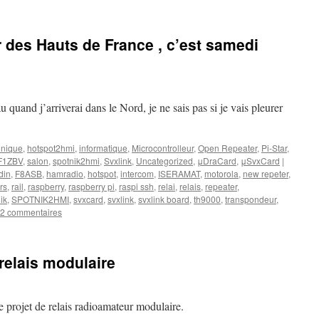
 des Hauts de France , c’est samedi
au quand j’arriverai dans le Nord, je ne sais pas si je vais pleurer
onique
,
hotspot2hmi
,
informatique
,
Microcontrolleur
,
Open Repeater
,
Pi-Star
,
/F1ZBV
,
salon
,
spotnik2hmi
,
Svxlink
,
Uncategorized
,
μDraCard
,
μSvxCard
|
din
,
F8ASB
,
hamradio
,
hotspot
,
intercom
,
ISERAMAT
,
motorola
,
new repeter
,
rs
,
rail
,
raspberry
,
raspberry pi
,
raspi ssh
,
relai
,
relais
,
repeater
,
ik
,
SPOTNIK2HMI
,
svxcard
,
svxlink
,
svxlink board
,
th9000
,
transpondeur
,
2 commentaires
relais modulaire
le projet de relais radioamateur modulaire.