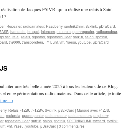
a réalisation de Jacques F5IVR, qui a réalisé une relais à Saint
t17.
pen Repeater
,
radioamateur
,
Raspberry
,
spotnik2hmi
,
Svxlink
,
μDraCard
,
8ASB
,
hamradio
,
hotspot
,
intercom
,
motorola
,
openrepeater
,
radioamateur
,
spi ssh
,
relai
,
relais
,
repeater
,
repeaterbuilder
,
sa818
,
salon
,
spotnik
,
board
,
th9000
,
transpondeur
,
TYT
,
uhf
,
vhf
,
Yaesu
,
youtube
,
μDraCard
|
ZJS
ouhaiter une très belle année 2025 à tous les lecteurs de ce Blog.
s et en expérimentations radioamateurs. Dans cette article, je traite
cture
→
erry
,
Relais F1ZBU /F1ZBV
,
Svxlink
,
μSvxCard
|
Marqué avec
F1ZJS
,
com
,
motorola
,
openrepeater
,
radioamateur
,
radioamateurs
,
raspberry
,
er
,
repeaterbuilder
,
sa818
,
salon
,
spotnik
,
SPOTNIK2HMI
,
svxcard
,
svxlink
,
,
uhf
,
vhf
,
Yaesu
,
youtube
,
μDraCard
|
3 commentaires