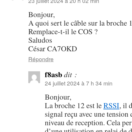
23 juillet 2024 à 20 h 02 min
Bonjour,
A quoi sert le câble sur la broche
Remplace-t-il le COS ?
Saludos
César CA7OKD
Répondre
f8asb
dit :
24 juillet 2024 à 7 h 34 min
Bonjour,
La broche 12 est le
RSSI
, il
signal reçu avec une tension 
niveau de reception. Cela pe
d’une utilisation en relai de 