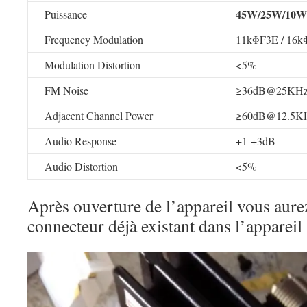
45W/25W/10W
Puissance
Frequency Modulation
11kΦF3E / 16k
Modulation Distortion
<5%
FM Noise
≥36dB@25KHz
Adjacent Channel Power
≥60dB@12.5K
Audio Response
+1-+3dB
Audio Distortion
<5%
Après ouverture de l’appareil vous aure
connecteur déjà existant dans l’appareil