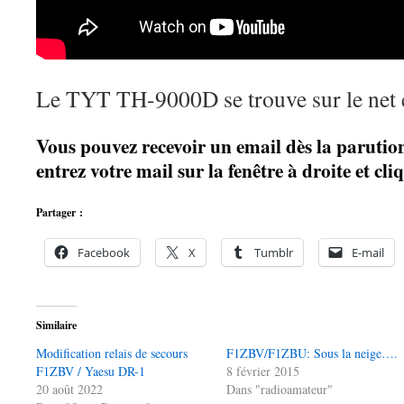
Le TYT TH-9000D se trouve sur le net e
Vous pouvez recevoir un email dès la parution 
entrez votre mail sur la fenêtre à droite et c
Partager :
Facebook
X
Tumblr
E-mail
Similaire
Modification relais de secours
F1ZBV/F1ZBU: Sous la neige….
F1ZBV / Yaesu DR-1
8 février 2015
20 août 2022
Dans "radioamateur"