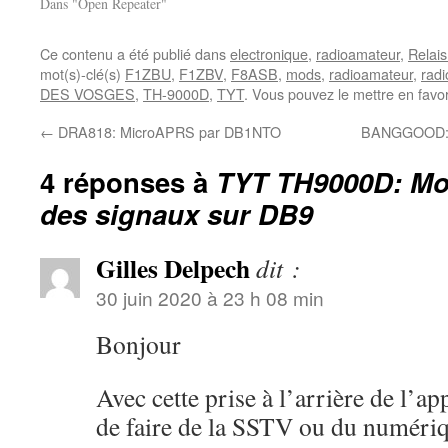
Dans "Open Repeater"
Ce contenu a été publié dans
electronique
,
radioamateur
,
Relai
mot(s)-clé(s)
F1ZBU
,
F1ZBV
,
F8ASB
,
mods
,
radioamateur
,
rad
DES VOSGES
,
TH-9000D
,
TYT
. Vous pouvez le mettre en favo
←
DRA818: MicroAPRS par DB1NTO
BANGGOOD: C
4 réponses à
TYT TH9000D: Modi
des signaux sur DB9
Gilles Delpech
dit :
30 juin 2020 à 23 h 08 min
Bonjour
Avec cette prise à l’arrière de l’app
de faire de la SSTV ou du numér