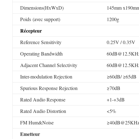
Dimensions(HxWxD)
145mm x190m
Poids (avec support)
1200g
Récepteur
Reference Sensitivity
0.25V / 0.35V
Operating Bandwidth
60dB@12.5KH
Adjacent Channel Selectivity
60dB@12.5KH
Inter-modulation Rejection
≥60dB/ ≥65dB
Spurious Response Rejection
≥70dB
Rated Audio Response
+1-+3dB
Rated Audio Distortion
<5%
FM Hum&Noise
≥40dB@25KHz
Emetteur