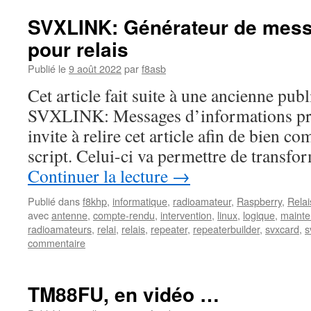
SVXLINK: Générateur de mes
pour relais
Publié le
9 août 2022
par
f8asb
Cet article fait suite à une ancienne pub
SVXLINK: Messages d’informations pr
invite à relire cet article afin de bien c
script. Celui-ci va permettre de transf
Continuer la lecture
→
Publié dans
f8khp
,
informatique
,
radioamateur
,
Raspberry
,
Rela
avec
antenne
,
compte-rendu
,
intervention
,
linux
,
logique
,
maint
radioamateurs
,
relai
,
relais
,
repeater
,
repeaterbuilder
,
svxcard
,
s
commentaire
TM88FU, en vidéo …