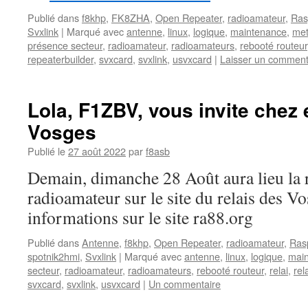
Publié dans
f8khp
,
FK8ZHA
,
Open Repeater
,
radioamateur
,
Ras
Svxlink
|
Marqué avec
antenne
,
linux
,
logique
,
maintenance
,
me
présence secteur
,
radioamateur
,
radioamateurs
,
rebooté routeur
repeaterbuilder
,
svxcard
,
svxlink
,
usvxcard
|
Laisser un comment
Lola, F1ZBV, vous invite chez 
Vosges
Publié le
27 août 2022
par
f8asb
Demain, dimanche 28 Août aura lieu la 
radioamateur sur le site du relais des Vo
informations sur le site ra88.org
Publié dans
Antenne
,
f8khp
,
Open Repeater
,
radioamateur
,
Ras
spotnik2hmi
,
Svxlink
|
Marqué avec
antenne
,
linux
,
logique
,
mai
secteur
,
radioamateur
,
radioamateurs
,
rebooté routeur
,
relai
,
rel
svxcard
,
svxlink
,
usvxcard
|
Un commentaire