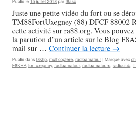
Publié le
15 juillet 2018
par
f8asb
Juste une petite vidéo du fort ou se dérou
TM88FortUxegney (88) DFCF 88002 Ret
cette activité sur ra88.org. Vous pouvez
la parution d’un article sur le Blog F
mail sur …
Continuer la lecture
→
Publié dans
f8khp
,
multicoptère
,
radioamateur
|
Marqué avec
ch
F8KHP
,
fort uxegney
,
radioamateur
,
radioamateurs
,
radioclub
,
T