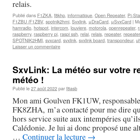
relais.
Publié dans
F1ZKA
,
f8khp
,
informatique
,
Open Repeater
,
Pi-Sta
F1ZBU /F1ZBV
,
spotnik2hmi
,
Svxlink
,
μDraCard
,
μSvxCard
|
Ma
hamradio
,
hotspot
,
intercom
,
louviere
,
motorola
,
openrepeater
,
r
raspberry
,
raspberry pi
,
raspi ssh
,
relai
,
relais
,
repeater
,
repeater
SPOTNIK2HMI
,
svxcard
,
svxlink
,
svxlink board
,
transpondeur
,
u
Laisser un commentaire
SxvLink: La météo sur votre re
météo !
Publié le
27 août 2022
par
f8asb
Mon ami Goulven FK1UW, responsable 
FK8ZHA, m’a contacté pour me dire que 
hors service suite aux intempéries qu’il
Calédonie. Je lui ai donc proposé une al
…
Continuer la lecture
→