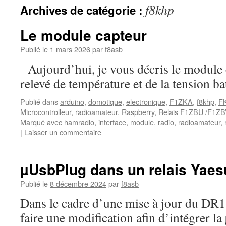
f8khp
Archives de catégorie :
Le module capteur
Publié le
1 mars 2026
par
f8asb
Aujourd’hui, je vous décris le module 
relevé de température et de la tension bat
Publié dans
arduino
,
domotique
,
electronique
,
F1ZKA
,
f8khp
,
F
Microcontrolleur
,
radioamateur
,
Raspberry
,
Relais F1ZBU /F1ZB
Marqué avec
hamradio
,
interface
,
module
,
radio
,
radioamateur
,
|
Laisser un commentaire
µUsbPlug dans un relais Yae
Publié le
8 décembre 2024
par
f8asb
Dans le cadre d’une mise à jour du DR1-
faire une modification afin d’intégrer l