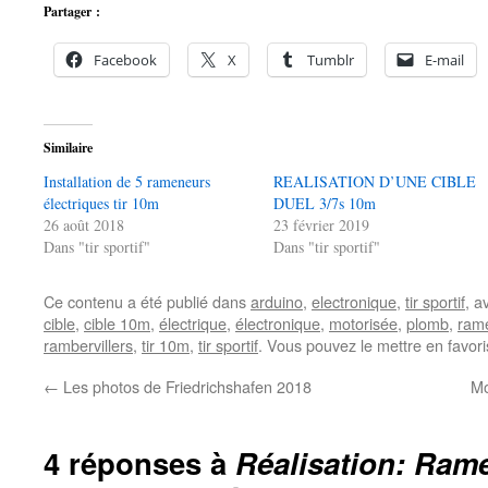
Partager :
Facebook
X
Tumblr
E-mail
Similaire
Installation de 5 rameneurs
REALISATION D’UNE CIBLE
électriques tir 10m
DUEL 3/7s 10m
26 août 2018
23 février 2019
Dans "tir sportif"
Dans "tir sportif"
Ce contenu a été publié dans
arduino
,
electronique
,
tir sportif
, a
cible
,
cible 10m
,
électrique
,
électronique
,
motorisée
,
plomb
,
rame
rambervillers
,
tir 10m
,
tir sportif
. Vous pouvez le mettre en favor
←
Les photos de Friedrichshafen 2018
Mo
4 réponses à
Réalisation: Rame