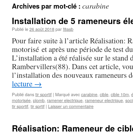
carabine
Archives par mot-clé :
Installation de 5 rameneurs él
Publié le
26 août 2018
par
f8asb
Pour faire suite à l’article Réalisation
motorisé et après une période de test du
L’installation a été réalisée sur le stand 
Rambervillers(88). Dans cet article, vo
l’installation des nouveaux rameneurs
lecture
→
Publié dans
tir sportif
|
Marqué avec
carabine
,
cible
,
cible 10m
,
motorisée
,
plomb
,
ramener electrique
,
rameneur electrique
,
soci
tir sportif
,
tir sprtif
|
Laisser un commentaire
Réalisation: Rameneur de cib