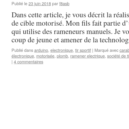
Publié le
23 juin 2018
par
f8asb
Dans cette article, je vous décrit la réa
de cible motorisé. Mon fils fait partie d’
qui utilise des rameneurs manuels. Je vo
coup de jeune et amener de la technolog
Publié dans
arduino
,
electronique
,
tir sportif
|
Marqué avec
cara
électronique
,
motorisée
,
plomb
,
ramener electrique
,
société de t
|
4 commentaires