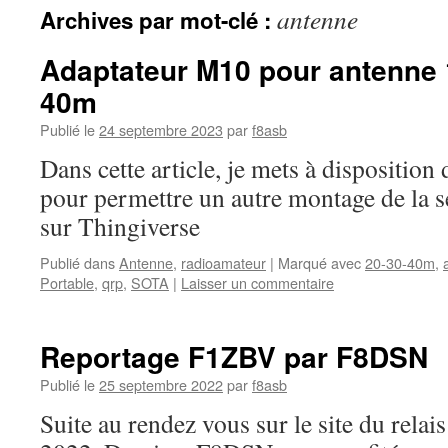
antenne
Archives par mot-clé :
Adaptateur M10 pour antenne 
40m
Publié le
24 septembre 2023
par
f8asb
Dans cette article, je mets à dispositio
pour permettre un autre montage de la s
sur Thingiverse
Publié dans
Antenne
,
radioamateur
|
Marqué avec
20-30-40m
,
Portable
,
qrp
,
SOTA
|
Laisser un commentaire
Reportage F1ZBV par F8DSN
Publié le
25 septembre 2022
par
f8asb
Suite au rendez vous sur le site du rel