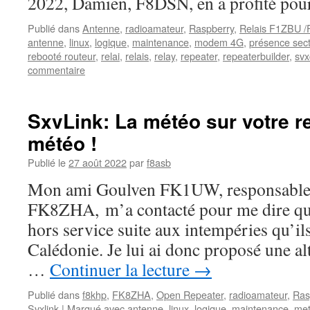
2022, Damien, F8DSN, en a profité pour 
Publié dans
Antenne
,
radioamateur
,
Raspberry
,
Relais F1ZBU 
antenne
,
linux
,
logique
,
maintenance
,
modem 4G
,
présence sec
rebooté routeur
,
relai
,
relais
,
relay
,
repeater
,
repeaterbuilder
,
svx
commentaire
SxvLink: La météo sur votre re
météo !
Publié le
27 août 2022
par
f8asb
Mon ami Goulven FK1UW, responsable 
FK8ZHA, m’a contacté pour me dire que 
hors service suite aux intempéries qu’il
Calédonie. Je lui ai donc proposé une al
…
Continuer la lecture
→
Publié dans
f8khp
,
FK8ZHA
,
Open Repeater
,
radioamateur
,
Ras
Svxlink
|
Marqué avec
antenne
,
linux
,
logique
,
maintenance
,
me