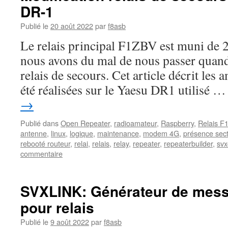
DR-1
Publié le
20 août 2022
par
f8asb
Le relais principal F1ZBV est muni de 2
nous avons du mal de nous passer quand
relais de secours. Cet article décrit les 
été réalisées sur le Yaesu DR1 utilisé 
→
Publié dans
Open Repeater
,
radioamateur
,
Raspberry
,
Relais 
antenne
,
linux
,
logique
,
maintenance
,
modem 4G
,
présence sec
rebooté routeur
,
relai
,
relais
,
relay
,
repeater
,
repeaterbuilder
,
svx
commentaire
SVXLINK: Générateur de mes
pour relais
Publié le
9 août 2022
par
f8asb