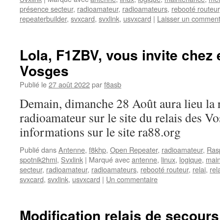
présence secteur
,
radioamateur
,
radioamateurs
,
rebooté routeur
repeaterbuilder
,
svxcard
,
svxlink
,
usvxcard
|
Laisser un comment
Lola, F1ZBV, vous invite chez 
Vosges
Publié le
27 août 2022
par
f8asb
Demain, dimanche 28 Août aura lieu la 
radioamateur sur le site du relais des Vo
informations sur le site ra88.org
Publié dans
Antenne
,
f8khp
,
Open Repeater
,
radioamateur
,
Ras
spotnik2hmi
,
Svxlink
|
Marqué avec
antenne
,
linux
,
logique
,
mai
secteur
,
radioamateur
,
radioamateurs
,
rebooté routeur
,
relai
,
rel
svxcard
,
svxlink
,
usvxcard
|
Un commentaire
Modification relais de secour