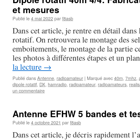
et mesures
Publié le
4 mai 2022
par
f8asb
Dans cet article, je rentre en détail dan
rotatif. On retrouvera le montage des sel
emboitements, le montage de la partie ce
les photos à différentes étapes et un pla
la lecture
→
Publié dans
Antenne
,
radioamateur
|
Marqué avec
40m
,
7mhz
,
dipole rotatif
,
DX
,
hamradio
,
radioamateur
,
radioamateurs
,
reali
un commentaire
Antenne EFHW 5 bandes et te
Publié le
4 octobre 2021
par
f8asb
Dans cet article, je décris rapidement