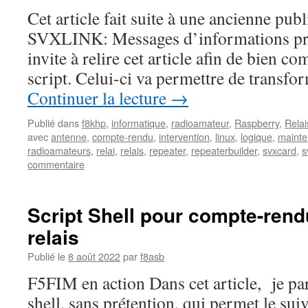
Cet article fait suite à une ancienne pub
SVXLINK: Messages d’informations pr
invite à relire cet article afin de bien c
script. Celui-ci va permettre de transf
Continuer la lecture
→
Publié dans
f8khp
,
informatique
,
radioamateur
,
Raspberry
,
Rela
avec
antenne
,
compte-rendu
,
intervention
,
linux
,
logique
,
maint
radioamateurs
,
relai
,
relais
,
repeater
,
repeaterbuilder
,
svxcard
,
s
commentaire
Script Shell pour compte-rend
relais
Publié le
8 août 2022
par
f8asb
F5FIM en action Dans cet article, je par
shell, sans prétention, qui permet le sui