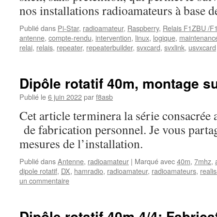
nos installations radioamateurs à base 
Publié dans
Pi-Star
,
radioamateur
,
Raspberry
,
Relais F1ZBU /F
antenne
,
compte-rendu
,
intervention
,
linux
,
logique
,
maintenanc
relai
,
relais
,
repeater
,
repeaterbuilder
,
svxcard
,
svxlink
,
usvxcard
Dipôle rotatif 40m, montage su
Publié le
6 juin 2022
par
f8asb
Cet article terminera la série consacrée
de fabrication personnel. Je vous partag
mesures de l’installation.
Publié dans
Antenne
,
radioamateur
|
Marqué avec
40m
,
7mhz
,
dipole rotatif
,
DX
,
hamradio
,
radioamateur
,
radioamateurs
,
reali
un commentaire
Dipôle rotatif 40m 4/4: Fabrica