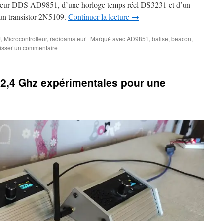
iseur DDS AD9851, d’une horloge temps réel DS3231 et d’un
 un transistor 2N5109.
Continuer la lecture
→
J
,
Microcontrolleur
,
radioamateur
|
Marqué avec
AD9851
,
balise
,
beacon
,
isser un commentaire
 2,4 Ghz expérimentales pour une