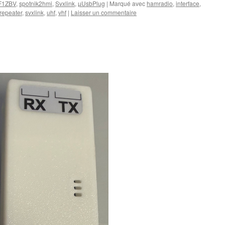
/F1ZBV
,
spotnik2hmi
,
Svxlink
,
µUsbPlug
|
Marqué avec
hamradio
,
interface
,
repeater
,
svxlink
,
uhf
,
vhf
|
Laisser un commentaire