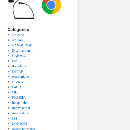
Catégories
Antenne
arduino
BANGGOOD
Box4nextion
CAFAGO
cnc
domotique
DSTAR
electronique
F1ZKA
F4HQJ
f8khp
FK8ZHA
hotspot2hmi
impression3D
informatique
ISS
LOG4OM
Microcontrolleur