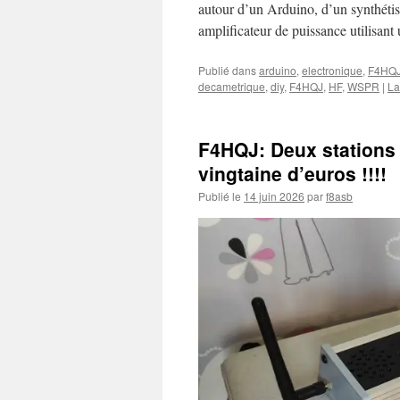
autour d’un Arduino, d’un synthét
amplificateur de puissance utilisant
Publié dans
arduino
,
electronique
,
F4HQ
decametrique
,
diy
,
F4HQJ
,
HF
,
WSPR
|
La
F4HQJ: Deux stations
vingtaine d’euros !!!!
Publié le
14 juin 2026
par
f8asb