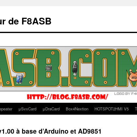
ur de F8ASB
epeater
μSvxCard
μDraCard
Box4Nextion
HOTSPOT2HMI V5
T
1.00 à base d’Arduino et AD9851