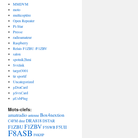
MMDVM
moto
multicoptère
Open Repeater
Pi-Star
Presse
radioamateur
Raspberry
Relais F1ZBU /F1ZBV
salon
spotnik2hmi
Svxlink
target3001
tir sportif
Uncategorized
μDraCard
μSvxCard
µUsbPlug
Mots-clefs:
amatradio
Box4nextion
antenne
DRA818
dmr
C4FM
DSTAR
F1ZBV
F1ZBU
F5UII
F5SWB
F8ASB
F8KHP