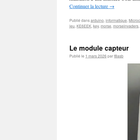
Continuer la lecture
→
Publié dans
arduino
,
informatique
,
Microc
jeu
,
KE6EEK
,
key
,
morse
,
morseinvaders
Le module capteur
Publié le
1 mars 2026
par
f8asb