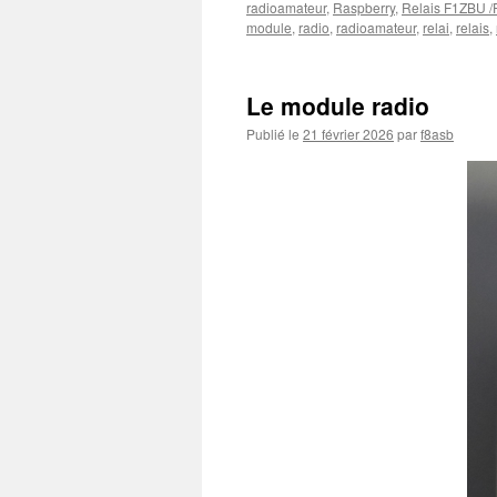
radioamateur
,
Raspberry
,
Relais F1ZBU 
module
,
radio
,
radioamateur
,
relai
,
relais
,
Le module radio
Publié le
21 février 2026
par
f8asb