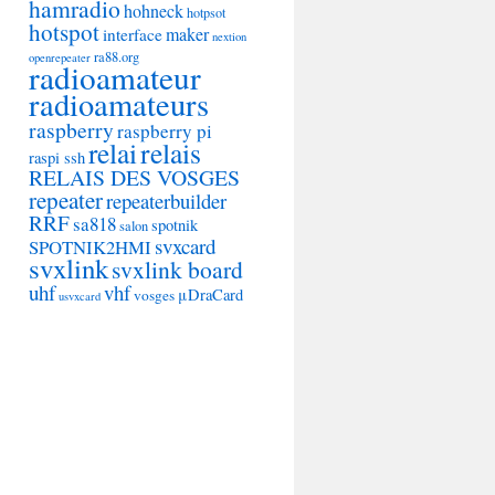
hamradio
hohneck
hotpsot
hotspot
maker
interface
nextion
ra88.org
openrepeater
radioamateur
radioamateurs
raspberry
raspberry pi
relai
relais
raspi ssh
RELAIS DES VOSGES
repeater
repeaterbuilder
RRF
sa818
spotnik
salon
svxcard
SPOTNIK2HMI
svxlink
svxlink board
uhf
vhf
μDraCard
vosges
usvxcard