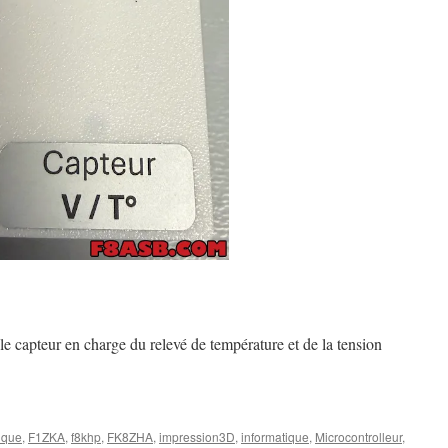
e capteur en charge du relevé de température et de la tension
ique
,
F1ZKA
,
f8khp
,
FK8ZHA
,
impression3D
,
informatique
,
Microcontrolleur
,