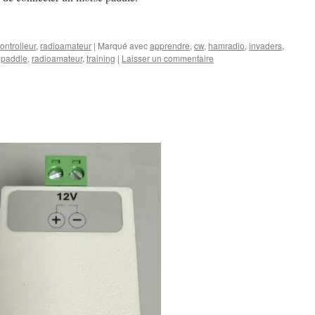
ontrolleur
,
radioamateur
|
Marqué avec
apprendre
,
cw
,
hamradio
,
invaders
,
,
paddle
,
radioamateur
,
training
|
Laisser un commentaire