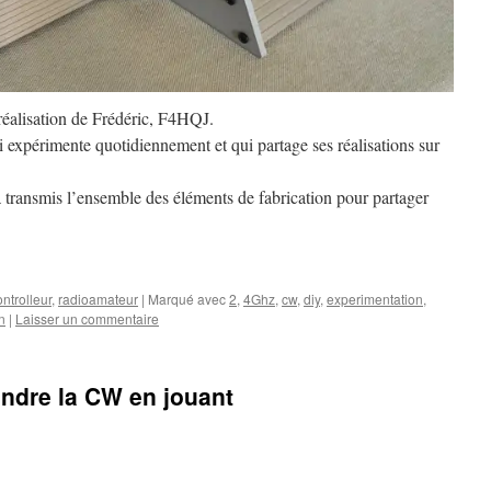
 réalisation de Frédéric, F4HQJ.
 expérimente quotidiennement et qui partage ses réalisations sur
’a transmis l’ensemble des éléments de fabrication pour partager
ntrolleur
,
radioamateur
|
Marqué avec
2
,
4Ghz
,
cw
,
diy
,
experimentation
,
n
|
Laisser un commentaire
ndre la CW en jouant