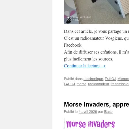
Dans cet article, je vous partage un
C’est un radioamateur Vosgiens, qui
Facebook.
Afin de diffuser ses créations, il m
plus facilement les sources.
Continuer la lecture
→
Publié dans
electronique
,
F4HQJ
,
Microco
F4HQJ
,
morse
,
radioamateur
,
trasnmissio
Morse Invaders, appre
Publié le
4 avril 2026
par
f8asb