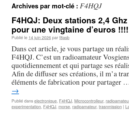
F4HQJ
Archives par mot-clé :
F4HQJ: Deux stations 2,4 Ghz
pour une vingtaine d’euros !!!!
Publié le
14 juin 2026
par
f8asb
Dans cet article, je vous partage un réal
F4HQJ. C’est un radioamateur Vosgiens
quotidiennement et qui partage ses réal
Afin de diffuser ses créations, il m’a t
éléments de fabrication pour partager
→
Publié dans
electronique
,
F4HQJ
,
Microcontrolleur
,
radioamateu
experimentation
,
F4HQJ
,
morse
,
radioamateur
,
trasnmission
|
L