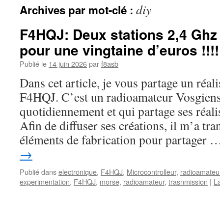
diy
Archives par mot-clé :
F4HQJ: Deux stations 2,4 Ghz
pour une vingtaine d’euros !!!!
Publié le
14 juin 2026
par
f8asb
Dans cet article, je vous partage un réal
F4HQJ. C’est un radioamateur Vosgiens
quotidiennement et qui partage ses réal
Afin de diffuser ses créations, il m’a t
éléments de fabrication pour partager
→
Publié dans
electronique
,
F4HQJ
,
Microcontrolleur
,
radioamateu
experimentation
,
F4HQJ
,
morse
,
radioamateur
,
trasnmission
|
L