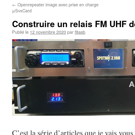
←
Openrepeater image avec prise en charge
μSvxCard
Construire un relais FM UHF d
Publié le
12 novembre 2020
par
f8asb
C’est la série d’articles que je vais vou