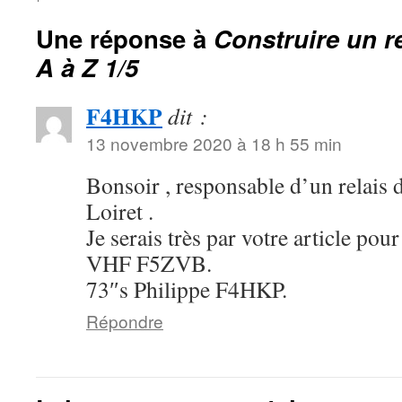
Une réponse à
Construire un r
A à Z 1/5
F4HKP
dit :
13 novembre 2020 à 18 h 55 min
Bonsoir , responsable d’un relais 
Loiret .
Je serais très par votre article pou
VHF F5ZVB.
73″s Philippe F4HKP.
Répondre