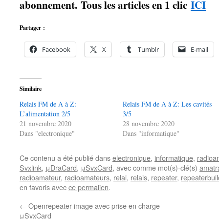
abonnement. Tous les articles en 1 clic
ICI
Partager :
Facebook
X
Tumblr
E-mail
Similaire
Relais FM de A à Z:
Relais FM de A à Z: Les cavités
L’alimentation 2/5
3/5
21 novembre 2020
28 novembre 2020
Dans "electronique"
Dans "informatique"
Ce contenu a été publié dans
electronique
,
informatique
,
radioa
Svxlink
,
μDraCard
,
μSvxCard
, avec comme mot(s)-clé(s)
amatr
radioamateur
,
radioamateurs
,
relai
,
relais
,
repeater
,
repeaterbuil
en favoris avec
ce permalien
.
←
Openrepeater image avec prise en charge
μSvxCard