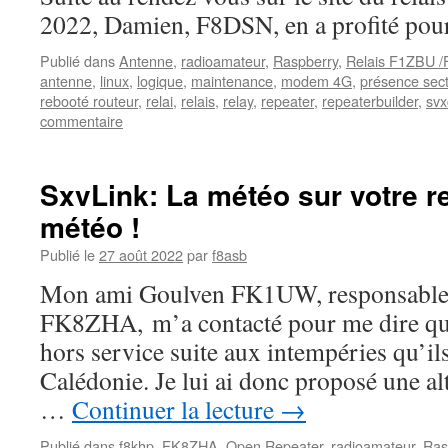
2022, Damien, F8DSN, en a profité pour 
Publié dans
Antenne
,
radioamateur
,
Raspberry
,
Relais F1ZBU 
antenne
,
linux
,
logique
,
maintenance
,
modem 4G
,
présence sec
rebooté routeur
,
relai
,
relais
,
relay
,
repeater
,
repeaterbuilder
,
svx
commentaire
SxvLink: La météo sur votre re
météo !
Publié le
27 août 2022
par
f8asb
Mon ami Goulven FK1UW, responsable 
FK8ZHA, m’a contacté pour me dire que 
hors service suite aux intempéries qu’il
Calédonie. Je lui ai donc proposé une al
…
Continuer la lecture
→
Publié dans
f8khp
,
FK8ZHA
,
Open Repeater
,
radioamateur
,
Ras