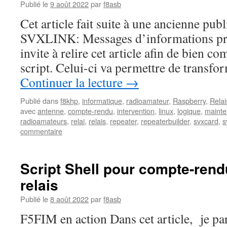
Publié le
9 août 2022
par
f8asb
Cet article fait suite à une ancienne pub
SVXLINK: Messages d’informations pr
invite à relire cet article afin de bien c
script. Celui-ci va permettre de transf
Continuer la lecture
→
Publié dans
f8khp
,
informatique
,
radioamateur
,
Raspberry
,
Rela
avec
antenne
,
compte-rendu
,
intervention
,
linux
,
logique
,
maint
radioamateurs
,
relai
,
relais
,
repeater
,
repeaterbuilder
,
svxcard
,
s
commentaire
Script Shell pour compte-rend
relais
Publié le
8 août 2022
par
f8asb
F5FIM en action Dans cet article, je par