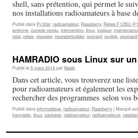
shell, sans prétention, qui permet le sui
nos installations radioamateurs à base 
Publié dans
Pi-Star
,
radioamateur
,
Raspberry
,
Relais F1ZBU /F
antenne
,
compte-rendu
,
intervention
,
linux
,
logique
,
maintenanc
relai
,
relais
,
repeater
,
repeaterbuilder
,
svxcard
,
svxlink
,
usvxcard
HAMRADIO sous Linux sur un 
Publié le
5 mars 2016
par
f8asb
Dans cet article, vous trouverez une list
pour radioamateurs et également les exp
rechercher des programmes selon vos b
Publié dans
informatique
,
radioamateur
,
Raspberry
|
Marqué av
hamradio
,
linux
,
package
,
radioamateur
,
radioamateurs
,
raspber