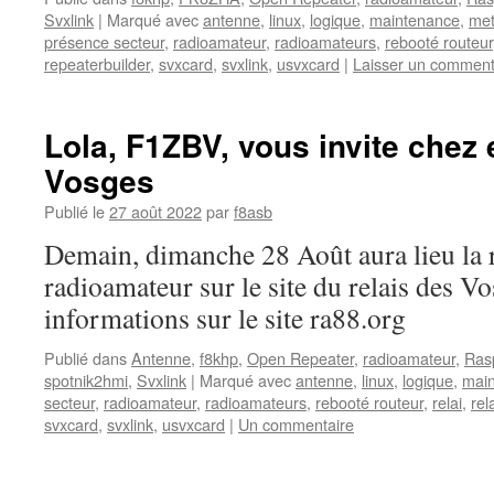
Svxlink
|
Marqué avec
antenne
,
linux
,
logique
,
maintenance
,
me
présence secteur
,
radioamateur
,
radioamateurs
,
rebooté routeur
repeaterbuilder
,
svxcard
,
svxlink
,
usvxcard
|
Laisser un comment
Lola, F1ZBV, vous invite chez 
Vosges
Publié le
27 août 2022
par
f8asb
Demain, dimanche 28 Août aura lieu la 
radioamateur sur le site du relais des Vo
informations sur le site ra88.org
Publié dans
Antenne
,
f8khp
,
Open Repeater
,
radioamateur
,
Ras
spotnik2hmi
,
Svxlink
|
Marqué avec
antenne
,
linux
,
logique
,
mai
secteur
,
radioamateur
,
radioamateurs
,
rebooté routeur
,
relai
,
rel
svxcard
,
svxlink
,
usvxcard
|
Un commentaire