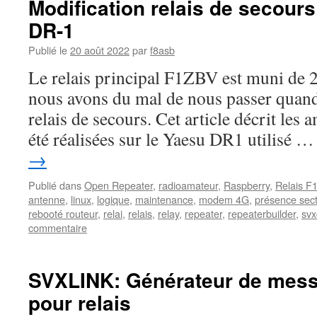
Modification relais de secour
DR-1
Publié le
20 août 2022
par
f8asb
Le relais principal F1ZBV est muni de 2
nous avons du mal de nous passer quand
relais de secours. Cet article décrit les 
été réalisées sur le Yaesu DR1 utilisé 
→
Publié dans
Open Repeater
,
radioamateur
,
Raspberry
,
Relais 
antenne
,
linux
,
logique
,
maintenance
,
modem 4G
,
présence sec
rebooté routeur
,
relai
,
relais
,
relay
,
repeater
,
repeaterbuilder
,
svx
commentaire
SVXLINK: Générateur de mes
pour relais