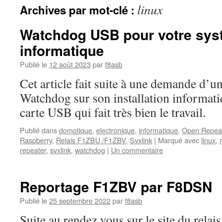
linux
Archives par mot-clé :
Watchdog USB pour votre sy
informatique
Publié le
12 août 2023
par
f8asb
Cet article fait suite à une demande d’
Watchdog sur son installation informatiq
carte USB qui fait très bien le travail.
Publié dans
domotique
,
electronique
,
informatique
,
Open Repea
Raspberry
,
Relais F1ZBU /F1ZBV
,
Svxlink
|
Marqué avec
linux
,
repeater
,
svxlink
,
watchdog
|
Un commentaire
Reportage F1ZBV par F8DSN
Publié le
25 septembre 2022
par
f8asb
Suite au rendez vous sur le site du rel