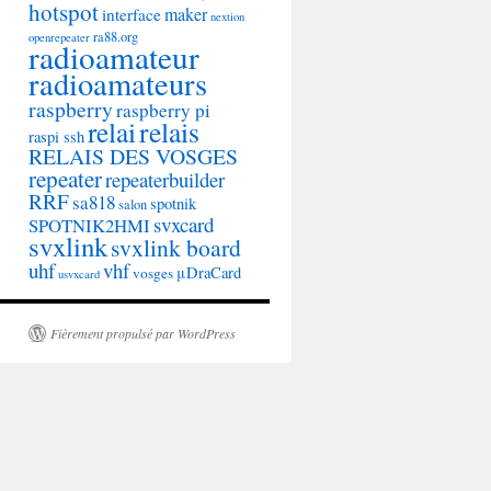
hotspot
maker
interface
nextion
ra88.org
openrepeater
radioamateur
radioamateurs
raspberry
raspberry pi
relai
relais
raspi ssh
RELAIS DES VOSGES
repeater
repeaterbuilder
RRF
sa818
spotnik
salon
svxcard
SPOTNIK2HMI
svxlink
svxlink board
uhf
vhf
μDraCard
vosges
usvxcard
Fièrement propulsé par WordPress