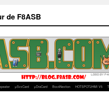
ur de F8ASB
epeater
μSvxCard
μDraCard
Box4Nextion
HOTSPOT2HMI V5
T