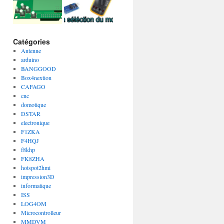
Catégories
Antenne
arduino
BANGGOOD
Box4nextion
CAFAGO
cnc
domotique
DSTAR
electronique
F1ZKA
F4HQJ
f8khp
FK8ZHA
hotspot2hmi
impression3D
informatique
ISS
LOG4OM
Microcontrolleur
MMDVM