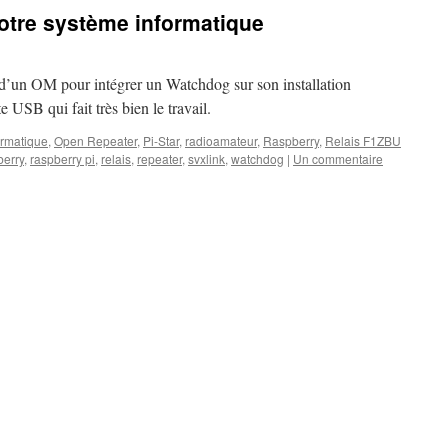
tre système informatique
e d’un OM pour intégrer un Watchdog sur son installation
te USB qui fait très bien le travail.
ormatique
,
Open Repeater
,
Pi-Star
,
radioamateur
,
Raspberry
,
Relais F1ZBU
berry
,
raspberry pi
,
relais
,
repeater
,
svxlink
,
watchdog
|
Un commentaire