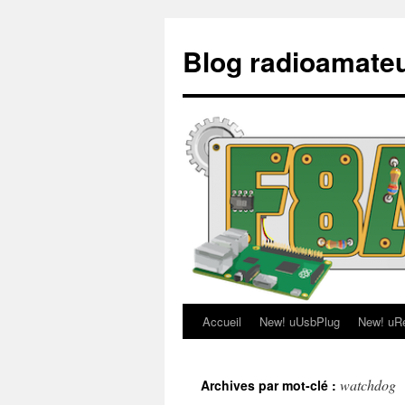
Aller
au
Blog radioamate
contenu
Accueil
New! uUsbPlug
New! uR
watchdog
Archives par mot-clé :