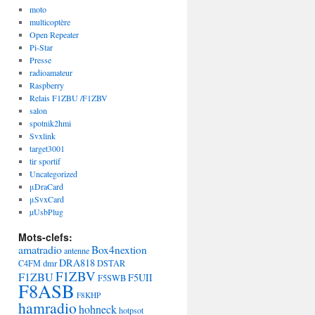
moto
multicoptère
Open Repeater
Pi-Star
Presse
radioamateur
Raspberry
Relais F1ZBU /F1ZBV
salon
spotnik2hmi
Svxlink
target3001
tir sportif
Uncategorized
μDraCard
μSvxCard
µUsbPlug
Mots-clefs:
amatradio
Box4nextion
antenne
DRA818
dmr
C4FM
DSTAR
F1ZBV
F1ZBU
F5UII
F5SWB
F8ASB
F8KHP
hamradio
hohneck
hotpsot