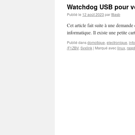
Watchdog USB pour vo
Publié le
12 août 2023
par
f8asb
Cet article fait suite à une demand
informatique. Il existe une petite car
Publié dans
domotique
,
electronique
,
inf
/F1ZBV
,
Svxlink
|
Marqué avec
linux
,
rasp