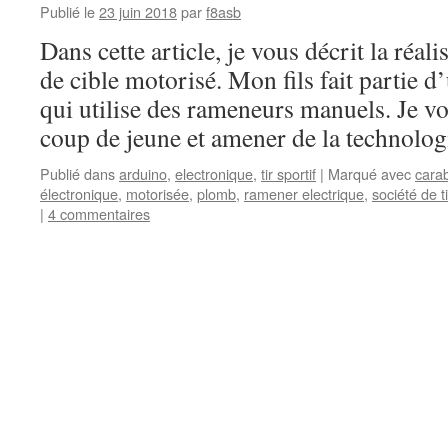
Publié le
23 juin 2018
par
f8asb
Dans cette article, je vous décrit la réa
de cible motorisé. Mon fils fait partie d’
qui utilise des rameneurs manuels. Je vo
coup de jeune et amener de la technolog
Publié dans
arduino
,
electronique
,
tir sportif
|
Marqué avec
cara
électronique
,
motorisée
,
plomb
,
ramener electrique
,
société de t
|
4 commentaires