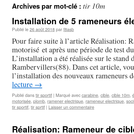
tir 10m
Archives par mot-clé :
Installation de 5 rameneurs él
Publié le
26 août 2018
par
f8asb
Pour faire suite à l’article Réalisation
motorisé et après une période de test du
L’installation a été réalisée sur le stand 
Rambervillers(88). Dans cet article, vo
l’installation des nouveaux rameneurs
lecture
→
Publié dans
tir sportif
|
Marqué avec
carabine
,
cible
,
cible 10m
,
motorisée
,
plomb
,
ramener electrique
,
rameneur electrique
,
soci
tir sportif
,
tir sprtif
|
Laisser un commentaire
Réalisation: Rameneur de cib