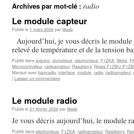
radio
Archives par mot-clé :
Le module capteur
Publié le
1 mars 2026
par
f8asb
Aujourd’hui, je vous décris le module 
relevé de température et de la tension bat
Publié dans
arduino
,
domotique
,
electronique
,
F1ZKA
,
f8khp
,
F
Microcontrolleur
,
radioamateur
,
Raspberry
,
Relais F1ZBU /F1ZB
Marqué avec
hamradio
,
interface
,
module
,
radio
,
radioamateur
,
|
Laisser un commentaire
Le module radio
Publié le
21 février 2026
par
f8asb
Je vous décris aujourd’hui, le module ra
Publié dans
electronique
,
F1ZKA
,
radioamateur
,
Raspberry
,
Rel