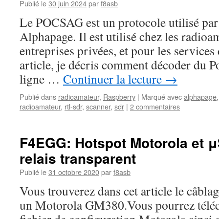
Publié le
30 juin 2024
par
f8asb
Le POCSAG est un protocole utilisé par 
Alphapage. Il est utilisé chez les radioa
entreprises privées, et pour les services
article, je décris comment décoder du 
ligne …
Continuer la lecture
→
Publié dans
radioamateur
,
Raspberry
|
Marqué avec
alphapage
radioamateur
,
rtl-sdr
,
scanner
,
sdr
|
2 commentaires
F4EGG: Hotspot Motorola et 
relais transparent
Publié le
31 octobre 2020
par
f8asb
Vous trouverez dans cet article le câbl
un Motorola GM380.Vous pourrez téléc