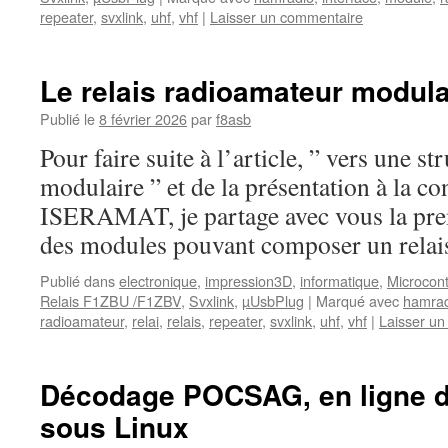
repeater
,
svxlink
,
uhf
,
vhf
|
Laisser un commentaire
Le relais radioamateur modula
Publié le
8 février 2026
par
f8asb
Pour faire suite à l’article, ” vers une st
modulaire ” et de la présentation à la c
ISERAMAT, je partage avec vous la pre
des modules pouvant composer un relai
Publié dans
electronique
,
impression3D
,
informatique
,
Microcont
Relais F1ZBU /F1ZBV
,
Svxlink
,
µUsbPlug
|
Marqué avec
hamrad
radioamateur
,
relai
,
relais
,
repeater
,
svxlink
,
uhf
,
vhf
|
Laisser u
Décodage POCSAG, en ligne
sous Linux