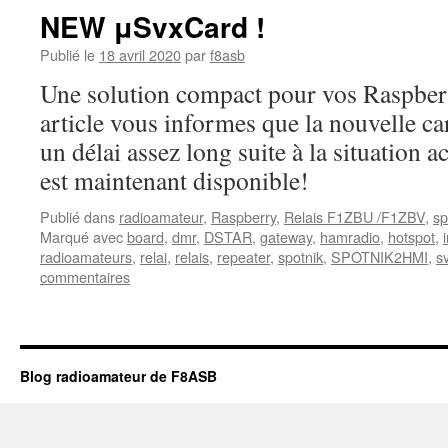
NEW μSvxCard !
Publié le
18 avril 2020
par
f8asb
Une solution compact pour vos Raspber
article vous informes que la nouvelle c
un délai assez long suite à la situation
est maintenant disponible!
Publié dans
radioamateur
,
Raspberry
,
Relais F1ZBU /F1ZBV
,
sp
Marqué avec
board
,
dmr
,
DSTAR
,
gateway
,
hamradio
,
hotspot
,
radioamateurs
,
relai
,
relais
,
repeater
,
spotnik
,
SPOTNIK2HMI
,
s
commentaires
Blog radioamateur de F8ASB