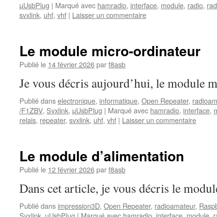
µUsbPlug
|
Marqué avec
hamradio
,
interface
,
module
,
radio
,
rad
svxlink
,
uhf
,
vhf
|
Laisser un commentaire
Le module micro-ordinateur
Publié le
14 février 2026
par
f8asb
Je vous décris aujourd’hui, le module m
Publié dans
electronique
,
informatique
,
Open Repeater
,
radioam
/F1ZBV
,
Svxlink
,
µUsbPlug
|
Marqué avec
hamradio
,
interface
,
relais
,
repeater
,
svxlink
,
uhf
,
vhf
|
Laisser un commentaire
Le module d’alimentation
Publié le
12 février 2026
par
f8asb
Dans cet article, je vous décris le modul
Publié dans
impression3D
,
Open Repeater
,
radioamateur
,
Raspb
Svxlink
,
µUsbPlug
|
Marqué avec
hamradio
,
interface
,
module
,
r