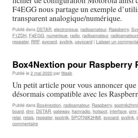
fichier de configuration Motorola ainsi 
F4EGG nous partage un exemple d’utilis
transparent analogique/numérique.
Publié dans
DSTAR
,
electronique
,
radioamateur
,
Raspberry
,
Svx
F1ZDH
,
F4EGG
,
numerique
,
radio
,
radioamateur
,
radioamateur
repeater
,
RRF
,
svxcard
,
svxlink
,
usvxcard
|
Laisser un commenta
Box4Nextion pour Raspberry 
Publié le
2 mai 2020
par
f8asb
Un petit article pour vous annoncer que
désormais compatible avec les Raspberr
Publié dans
Box4nextion
,
radioamateur
,
Raspberry
,
spotnik2hmi
board
,
dmr
,
DSTAR
,
gateway
,
hamradio
,
hotspot
,
interface
,
pmr
relai
,
relais
,
repeater
,
spotnik
,
SPOTNIK2HMI
,
svxcard
,
svxlink
,
commentaire