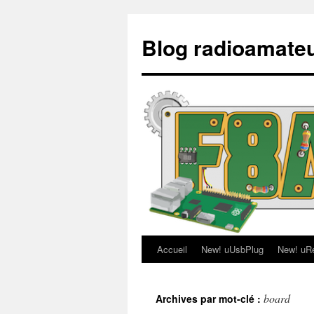
Aller
au
Blog radioamate
contenu
Accueil
New! uUsbPlug
New! uR
board
Archives par mot-clé :