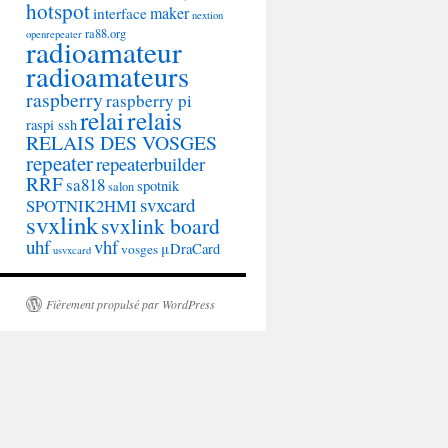
hotspot
maker
interface
nextion
ra88.org
openrepeater
radioamateur
radioamateurs
raspberry
raspberry pi
relai
relais
raspi ssh
RELAIS DES VOSGES
repeater
repeaterbuilder
RRF
sa818
spotnik
salon
svxcard
SPOTNIK2HMI
svxlink
svxlink board
uhf
vhf
μDraCard
vosges
usvxcard
Fièrement propulsé par WordPress