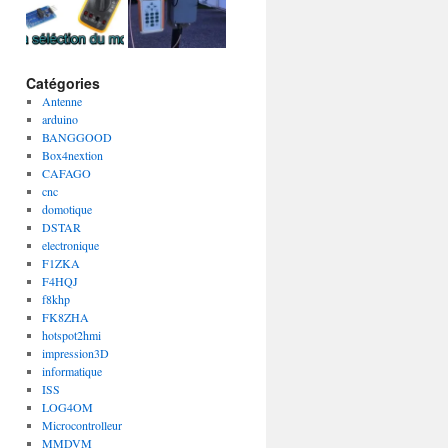
Catégories
Antenne
arduino
BANGGOOD
Box4nextion
CAFAGO
cnc
domotique
DSTAR
electronique
F1ZKA
F4HQJ
f8khp
FK8ZHA
hotspot2hmi
impression3D
informatique
ISS
LOG4OM
Microcontrolleur
MMDVM