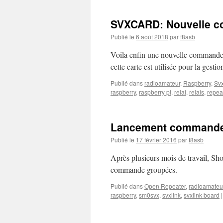
SVXCARD: Nouvelle c
Publié le
6 août 2018
par
f8asb
Voila enfin une nouvelle commande g
cette carte est utilisée pour la gesti
Publié dans
radioamateur
,
Raspberry
,
Svx
raspberry
,
raspberry pi
,
relai
,
relais
,
repea
Lancement commandes
Publié le
17 février 2016
par
f8asb
Après plusieurs mois de travail, S
commande groupées.
Publié dans
Open Repeater
,
radioamateu
raspberry
,
sm0svx
,
svxlink
,
svxlink board
|