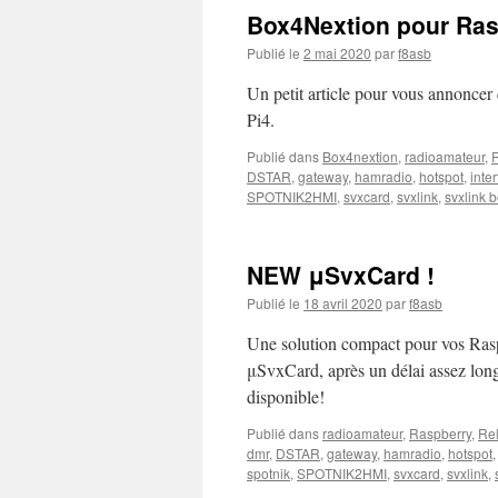
Box4Nextion pour Ras
Publié le
2 mai 2020
par
f8asb
Un petit article pour vous annonce
Pi4.
Publié dans
Box4nextion
,
radioamateur
,
DSTAR
,
gateway
,
hamradio
,
hotspot
,
inte
SPOTNIK2HMI
,
svxcard
,
svxlink
,
svxlink 
NEW μSvxCard !
Publié le
18 avril 2020
par
f8asb
Une solution compact pour vos Raspb
μSvxCard, après un délai assez long
disponible!
Publié dans
radioamateur
,
Raspberry
,
Re
dmr
,
DSTAR
,
gateway
,
hamradio
,
hotspot
spotnik
,
SPOTNIK2HMI
,
svxcard
,
svxlink
,