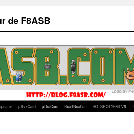
ur de F8ASB
epeater
μSvxCard
μDraCard
Box4Nextion
HOTSPOT2HMI V5
T