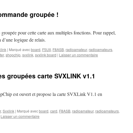
ommande groupée !
roupée pour cette carte aux multiples fonctions. Pour rappel,
on d’une logique de relais.
link
|
Marqué avec
board
,
F5UII
,
F8ASB
,
radioamateur
,
radioamateurs
,
ter
,
shopchip
,
svxlink
,
svxlink board
|
Laisser un commentaire
 groupées carte SVXLINK v1.1
hopChip est ouvert et propose la carte SVXLink V1.1 en
r
,
Svxlink
|
Marqué avec
board
,
card
,
F8ASB
,
radioamateur
,
radioamateurs
,
Laisser un commentaire