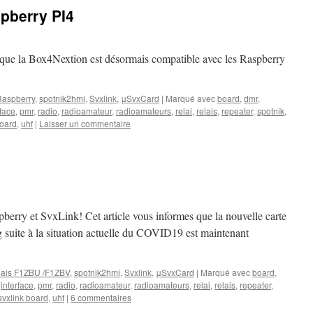
pberry PI4
r que la Box4Nextion est désormais compatible avec les Raspberry
Raspberry
,
spotnik2hmi
,
Svxlink
,
μSvxCard
|
Marqué avec
board
,
dmr
,
rface
,
pmr
,
radio
,
radioamateur
,
radioamateurs
,
relai
,
relais
,
repeater
,
spotnik
,
board
,
uhf
|
Laisser un commentaire
erry et SvxLink! Cet article vous informes que la nouvelle carte
 suite à la situation actuelle du COVID19 est maintenant
lais F1ZBU /F1ZBV
,
spotnik2hmi
,
Svxlink
,
μSvxCard
|
Marqué avec
board
,
,
interface
,
pmr
,
radio
,
radioamateur
,
radioamateurs
,
relai
,
relais
,
repeater
,
svxlink board
,
uhf
|
6 commentaires