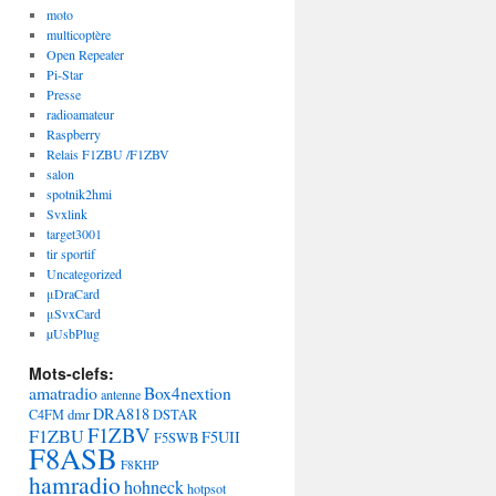
moto
multicoptère
Open Repeater
Pi-Star
Presse
radioamateur
Raspberry
Relais F1ZBU /F1ZBV
salon
spotnik2hmi
Svxlink
target3001
tir sportif
Uncategorized
μDraCard
μSvxCard
µUsbPlug
Mots-clefs:
amatradio
Box4nextion
antenne
DRA818
dmr
C4FM
DSTAR
F1ZBV
F1ZBU
F5UII
F5SWB
F8ASB
F8KHP
hamradio
hohneck
hotpsot