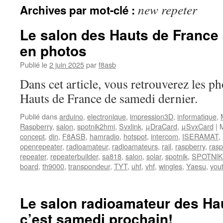
new repeter
Archives par mot-clé :
Le salon des Hauts de France
en photos
Publié le
2 juin 2025
par
f8asb
Dans cet article, vous retrouverez les p
Hauts de France de samedi dernier.
Publié dans
arduino
,
electronique
,
impression3D
,
informatique
,
Raspberry
,
salon
,
spotnik2hmi
,
Svxlink
,
μDraCard
,
μSvxCard
|
concept
,
din
,
F8ASB
,
hamradio
,
hotspot
,
intercom
,
ISERAMAT
,
openrepeater
,
radioamateur
,
radioamateurs
,
rail
,
raspberry
,
rasp
repeater
,
repeaterbuilder
,
sa818
,
salon
,
solar
,
spotnik
,
SPOTNIK
board
,
th9000
,
transpondeur
,
TYT
,
uhf
,
vhf
,
wingles
,
Yaesu
,
you
Le salon radioamateur des Hau
c’est samedi prochain!