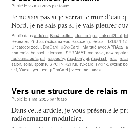
Publié le
26 mai 2025
par
f8asb
Je ne sais pas si je verrai le mur d’eau q
Nord, je ne sais pas si je vais pleurer q
Publié dans
arduino
,
Box4nextion
,
electronique
,
hotspot2hmi
,
in
Repeater
,
Pi-Star
,
radioamateur
,
Raspberry
,
Relais F1ZBU /F1
Uncategorized
,
μDraCard
,
μSvxCard
|
Marqué avec
APRA62
,
a
hamradio
,
hotspot
,
intercom
,
ISERAMAT
,
motorola
,
new repeter
radioamateurs
,
rail
,
raspberry
,
raspberry pi
,
raspi ssh
,
relai
,
relai
salon
,
solar
,
spotnik
,
SPOTNIK2HMI
,
svxcard
,
svxlink
,
svxlink b
vhf
,
Yaesu
,
youtube
,
μDraCard
|
2 commentaires
Vers une structure de relais m
Publié le
1 mai 2025
par
f8asb
Dans cette article, je vous présente le pro
radioamateur modulaire.