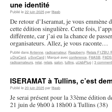
une identité
Publié le
22 juin 2025
par
f8asb
De retour d’Iseramat, je vous emmène da
cette édition singulière. Cette fois, l’ap
différente, car j’ai eu la chance de pass
organisateurs. Allez, je vous raconte…
Publié dans
Antenne
,
radioamateur
,
Raspberry
,
Relais F1ZBU 
μDraCard
,
μSvxCard
|
Marqué avec
conference
,
F8ASB
,
F8DS
radioamateurs
,
relai
,
relais
,
salon
,
tullins
,
µUsbPlug
|
3 comment
ISERAMAT à Tullins, c’est dem
Publié le
20 juin 2025
par
f8asb
Je serai présent pour la 33ème édition d
21 juin de 9h00 à 18h00 à Tullins (38)