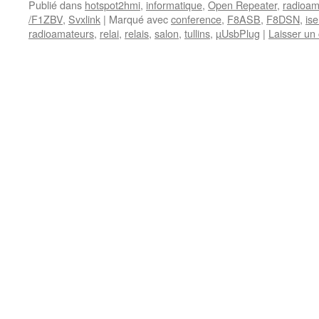
Publié dans
hotspot2hmi
,
informatique
,
Open Repeater
,
radioam
/F1ZBV
,
Svxlink
|
Marqué avec
conference
,
F8ASB
,
F8DSN
,
is
radioamateurs
,
relai
,
relais
,
salon
,
tullins
,
µUsbPlug
|
Laisser un