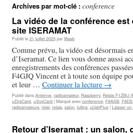
conference
Archives par mot-clé :
La vidéo de la conférence est 
site ISERAMAT
Publié le
21 juillet 2025
par
f8asb
Comme prévu, la vidéo est désormais en 
d’Iseramat. Ce lien vous donne aussi ac
enregistrements des conférences passée
F4GJQ Vincent et à toute son équipe pou
et leur …
Continuer la lecture
→
Publié dans
Antenne
,
radioamateur
,
Raspberry
,
Relais F1ZBU 
μDraCard
,
μSvxCard
|
Marqué avec
conference
,
F8ASB
,
F8DS
radioamateurs
,
relai
,
relais
,
salon
,
tullins
,
µUsbPlug
|
Laisser un
Retour d’Iseramat : un salon, 