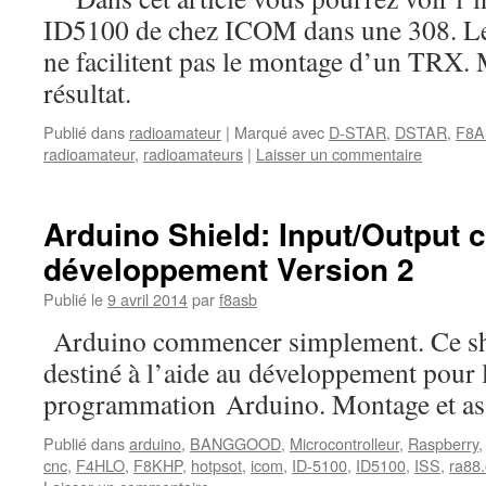
ID5100 de chez ICOM dans une 308. Le
ne facilitent pas le montage d’un TRX. Ma
résultat.
Publié dans
radioamateur
|
Marqué avec
D-STAR
,
DSTAR
,
F8
radioamateur
,
radioamateurs
|
Laisser un commentaire
Arduino Shield: Input/Output c
développement Version 2
Publié le
9 avril 2014
par
f8asb
Arduino commencer simplement. Ce shi
destiné à l’aide au développement pour 
programmation Arduino. Montage et a
Publié dans
arduino
,
BANGGOOD
,
Microcontrolleur
,
Raspberry
cnc
,
F4HLO
,
F8KHP
,
hotpsot
,
icom
,
ID-5100
,
ID5100
,
ISS
,
ra88.