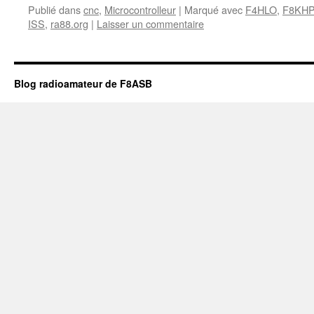
Publié dans
cnc
,
Microcontrolleur
|
Marqué avec
F4HLO
,
F8KHP
ISS
,
ra88.org
|
Laisser un commentaire
Blog radioamateur de F8ASB