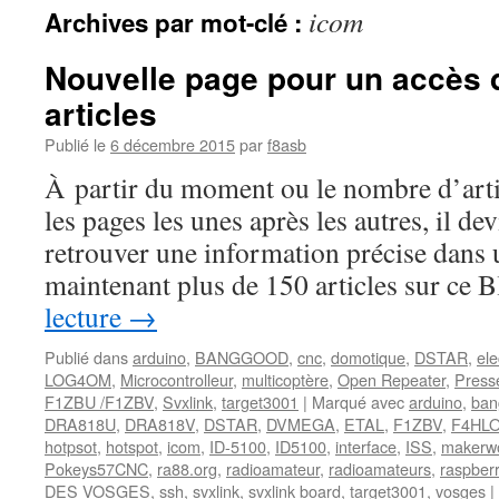
icom
Archives par mot-clé :
Nouvelle page pour un accès d
articles
Publié le
6 décembre 2015
par
f8asb
À partir du moment ou le nombre d’artic
les pages les unes après les autres, il dev
retrouver une information précise dans u
maintenant plus de 150 articles sur ce 
lecture
→
Publié dans
arduino
,
BANGGOOD
,
cnc
,
domotique
,
DSTAR
,
ele
LOG4OM
,
Microcontrolleur
,
multicoptère
,
Open Repeater
,
Press
F1ZBU /F1ZBV
,
Svxlink
,
target3001
|
Marqué avec
arduino
,
ban
DRA818U
,
DRA818V
,
DSTAR
,
DVMEGA
,
ETAL
,
F1ZBV
,
F4HL
hotpsot
,
hotspot
,
icom
,
ID-5100
,
ID5100
,
interface
,
ISS
,
makerwo
Pokeys57CNC
,
ra88.org
,
radioamateur
,
radioamateurs
,
raspber
DES VOSGES
,
ssh
,
svxlink
,
svxlink board
,
target3001
,
vosges
|