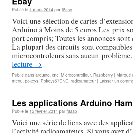
Ebay
Publié le
1 mars 2014
par
f8asb
Voici une sélection de cartes d’extensi
Arduino à Moins de 5 euros Les prix son
port compris; Toutes les annonces sont
La plupart des circuits sont compatibles
microcontroleurs sans aucun problèm
lecture
→
Publié dans
arduino
,
cnc
,
Microcontrolleur
,
Raspberry
|
Marqué 
menu
,
pokeys
,
Pokeys57CNC
,
radioamateur
|
Laisser un comme
Les applications Arduino Ham
Publié le
15 février 2014
par
f8asb
Voici une série de liens avec des applica
l’activité radioamateurs. Si vous avez d’