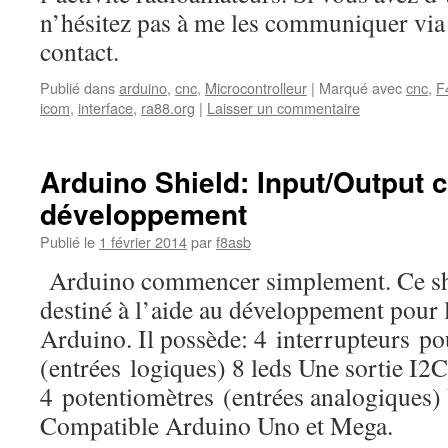
n’hésitez pas à me les communiquer via 
contact.
Publié dans
arduino
,
cnc
,
Microcontrolleur
|
Marqué avec
cnc
,
F
icom
,
interface
,
ra88.org
|
Laisser un commentaire
Arduino Shield: Input/Output c
développement
Publié le
1 février 2014
par
f8asb
Arduino commencer simplement. Ce shi
destiné à l’aide au développement pour
Arduino. Il possède: 4 interrupteurs po
(entrées logiques) 8 leds Une sortie I2
4 potentiomètres (entrées analogiques)
Compatible Arduino Uno et Mega.