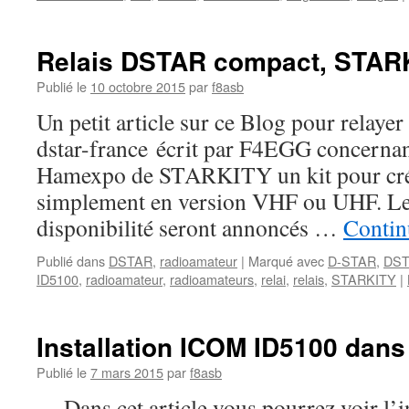
Relais DSTAR compact, STAR
Publié le
10 octobre 2015
par
f8asb
Un petit article sur ce Blog pour relayer
dstar-france écrit par F4EGG concernan
Hamexpo de STARKITY un kit pour cré
simplement en version VHF ou UHF. Le 
disponibilité seront annoncés …
Contin
Publié dans
DSTAR
,
radioamateur
|
Marqué avec
D-STAR
,
DS
ID5100
,
radioamateur
,
radioamateurs
,
relai
,
relais
,
STARKITY
|
Installation ICOM ID5100 dans
Publié le
7 mars 2015
par
f8asb
Dans cet article vous pourrez voir l’in