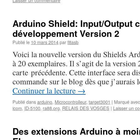
Laisser un commentaire
Arduino Shield: Input/Output c
développement Version 2
Publié le
10 mars 2014
par
f8asb
Voici la nouvelle version du Shields Ard
à 20 exemplaires. Il s’agit de la version
carte précédente. Cette interface sera di
commande sur le blog dès que j’aurais l
Continuer la lecture
→
Publié dans
arduino
,
Microcontrolleur
,
target3001
|
Marqué avec
icom
,
ID-5100
,
ra88.org
,
RELAIS DES VOSGES
|
Laisser un c
Des extensions Arduino à moi