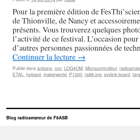
Pour la première édition de FesThi’scie
de Thionville, de Nancy et accessoirem
présents. Vous trouverez quelques phot
l’activité de ce festival. L’occasion pou
d’autres personnes passionnées de tech
Continuer la lecture
→
Publié dans
arduino
,
cnc
,
LOG4OM
,
Microcontrolleur
,
radioamat
ETAL
,
hotpsot
,
makerworld
,
P1200
,
ra88.org
,
svxlink board
,
tar
Blog radioamateur de F8ASB