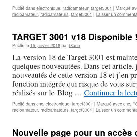
Publié dans
electronique
,
radioamateur
,
target3001
|
Marqué av
radioamateur
,
radioamateurs
,
target3001
|
Laisser un commenta
TARGET 3001 v18 Disponible 
Publié le
15 janvier 2016
par
f8asb
La version 18 de Target 3001 est mainte
quelques nouveautées. Dans cet article, j
nouveautés de cette version 18 et j’en p
fonction intégrée qui risque de vous sur
réalisés sur le Blog …
Continuer la lec
Publié dans
cnc
,
electronique
,
target3001
|
Marqué avec
cnc
,
F
radioamateur
,
radioamateurs
,
target3001
|
Laisser un commenta
Nouvelle page pour un accès d