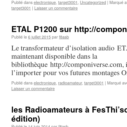
Publié dans
electronique
,
target3001
,
Uncategorized
|
Marqué a
target3001
|
Laisser un commentaire
ETAL P1200 sur http://compo
Publié le
6 juillet 2015
par
f8asb
Le transformateur d’isolation audio E
maintenant disponible dans la
bibliothèque http://componiverse.com, i
l’importer pour vos futures montages 
Publié dans
electronique
,
radioamateur
,
target3001
|
Marqué av
Laisser un commentaire
les Radioamateurs à FesThi’sc
édition)
Publié le
14 juin 2014
par
f8asb