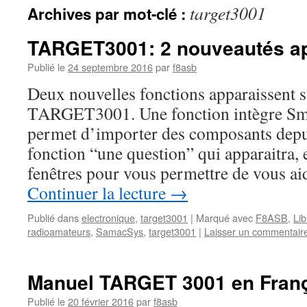
target3001
Archives par mot-clé :
TARGET3001: 2 nouveautés ap
Publié le
24 septembre 2016
par
f8asb
Deux nouvelles fonctions apparaissent su
TARGET3001. Une fonction intègre Sm
permet d’importer des composants depuis
fonction “une question” qui apparaitra, e
fenêtres pour vous permettre de vous aid
Continuer la lecture
→
Publié dans
electronique
,
target3001
|
Marqué avec
F8ASB
,
Li
radioamateurs
,
SamacSys
,
target3001
|
Laisser un commentair
Manuel TARGET 3001 en Fran
Publié le
20 février 2016
par
f8asb