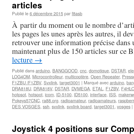
articles
Publié le
6 décembre 2015
par
f8asb
À partir du moment ou le nombre d’artic
les pages les unes après les autres, il dev
retrouver une information précise dans u
maintenant plus de 150 articles sur ce 
lecture
→
Publié dans
arduino
,
BANGGOOD
,
cnc
,
domotique
,
DSTAR
,
ele
LOG4OM
,
Microcontrolleur
,
multicoptère
,
Open Repeater
,
Press
F1ZBU /F1ZBV
,
Svxlink
,
target3001
|
Marqué avec
arduino
,
ban
DRA818U
,
DRA818V
,
DSTAR
,
DVMEGA
,
ETAL
,
F1ZBV
,
F4HL
hotpsot
,
hotspot
,
icom
,
ID-5100
,
ID5100
,
interface
,
ISS
,
makerwo
Pokeys57CNC
,
ra88.org
,
radioamateur
,
radioamateurs
,
raspber
DES VOSGES
,
ssh
,
svxlink
,
svxlink board
,
target3001
,
vosges
|
Joystick 4 positions sur Com