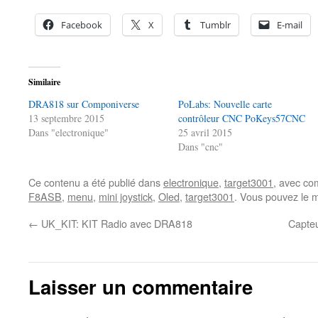
Facebook
X
Tumblr
E-mail
Similaire
DRA818 sur Componiverse
PoLabs: Nouvelle carte
13 septembre 2015
contrôleur CNC PoKeys57CNC
Dans "electronique"
25 avril 2015
Dans "cnc"
Ce contenu a été publié dans
electronique
,
target3001
, avec co
F8ASB
,
menu
,
mini joystick
,
Oled
,
target3001
. Vous pouvez le m
←
UK_KIT: KIT Radio avec DRA818
Capteu
Laisser un commentaire