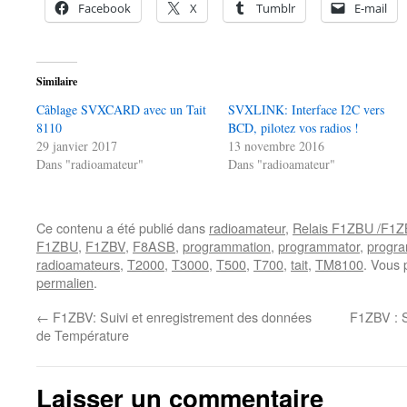
Facebook
X
Tumblr
E-mail
Similaire
Câblage SVXCARD avec un Tait
SVXLINK: Interface I2C vers
8110
BCD, pilotez vos radios !
29 janvier 2017
13 novembre 2016
Dans "radioamateur"
Dans "radioamateur"
Ce contenu a été publié dans
radioamateur
,
Relais F1ZBU /F1
F1ZBU
,
F1ZBV
,
F8ASB
,
programmation
,
programmator
,
progr
radioamateurs
,
T2000
,
T3000
,
T500
,
T700
,
tait
,
TM8100
. Vous 
permalien
.
←
F1ZBV: Suivi et enregistrement des données
F1ZBV : S
de Température
Laisser un commentaire