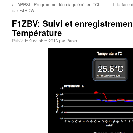
←
APRStt: Programme décodage écrit en TCL
Interface
par F4HDW
F1ZBV: Suivi et enregistreme
Température
Publié le
9 octobre 2016
par
f8asb