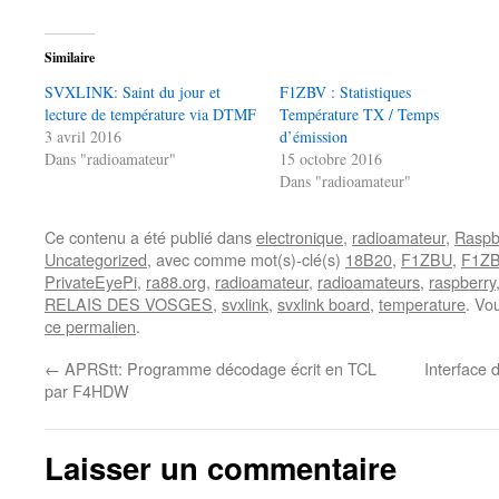
Similaire
SVXLINK: Saint du jour et
F1ZBV : Statistiques
lecture de température via DTMF
Température TX / Temps
3 avril 2016
d’émission
Dans "radioamateur"
15 octobre 2016
Dans "radioamateur"
Ce contenu a été publié dans
electronique
,
radioamateur
,
Raspb
Uncategorized
, avec comme mot(s)-clé(s)
18B20
,
F1ZBU
,
F1Z
PrivateEyePi
,
ra88.org
,
radioamateur
,
radioamateurs
,
raspberry
RELAIS DES VOSGES
,
svxlink
,
svxlink board
,
temperature
. Vo
ce permalien
.
←
APRStt: Programme décodage écrit en TCL
Interface
par F4HDW
Laisser un commentaire