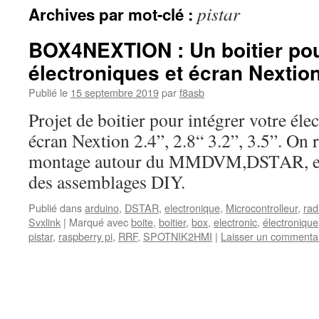
pistar
Archives par mot-clé :
BOX4NEXTION : Un boitier pou
électroniques et écran Nextio
Publié le
15 septembre 2019
par
f8asb
Projet de boitier pour intégrer votre éle
écran Nextion 2.4”, 2.8“ 3.2”, 3.5”. On
montage autour du MMDVM,DSTAR, et 
des assemblages DIY.
Publié dans
arduino
,
DSTAR
,
electronique
,
Microcontrolleur
,
rad
Svxlink
|
Marqué avec
boite
,
boitier
,
box
,
electronic
,
électronique
pistar
,
raspberry pi
,
RRF
,
SPOTNIK2HMI
|
Laisser un commenta