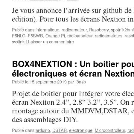
Je vous annonce l’arrivée sur github de 
edition). Pour tous les écrans Nextion i
Publié dans
informatique
,
radioamateur
,
Raspberry
,
spotnik2hmi
F5NLG
,
F5SWB
,
Orange Pi
,
radioamateur
,
radioamateurs
,
rasp
svxlink
|
Laisser un commentaire
BOX4NEXTION : Un boitier pou
électroniques et écran Nextio
Publié le
15 septembre 2019
par
f8asb
Projet de boitier pour intégrer votre éle
écran Nextion 2.4”, 2.8“ 3.2”, 3.5”. On
montage autour du MMDVM,DSTAR, et 
des assemblages DIY.
Publié dans
arduino
,
DSTAR
,
electronique
,
Microcontrolleur
,
rad