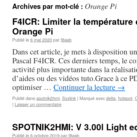
Orange Pi
Archives par mot-clé :
F4ICR: Limiter la température
Orange Pi
Publié le
6 mai 2020
par
f8asb
Dans cet article, je mets à disposition un
Pascal F4ICR. Ces derniers temps, le c
activité plus importante dans la réalisa
d’aides ou des vidéos tuto.Grace à ce P
optimiser …
Continuer la lecture
→
Publié dans
spotnik2hmi
,
Svxlink
|
Marqué avec
delta
,
hotspot
,
|
Laisser un commentaire
SPOTNIK2HMI: V 3.00l Light ed
Publié le
6 octobre 2019
par
f8asb