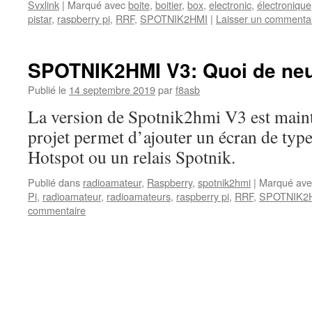
Svxlink
|
Marqué avec
boite
,
boitier
,
box
,
electronic
,
électronique
pistar
,
raspberry pi
,
RRF
,
SPOTNIK2HMI
|
Laisser un commenta
SPOTNIK2HMI V3: Quoi de ne
Publié le
14 septembre 2019
par
f8asb
La version de Spotnik2hmi V3 est maint
projet permet d’ajouter un écran de typ
Hotspot ou un relais Spotnik.
Publié dans
radioamateur
,
Raspberry
,
spotnik2hmi
|
Marqué ave
Pi
,
radioamateur
,
radioamateurs
,
raspberry pi
,
RRF
,
SPOTNIK2
commentaire