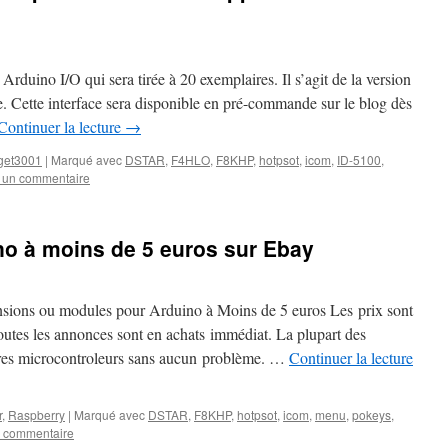
Arduino I/O qui sera tirée à 20 exemplaires. Il s’agit de la version
e. Cette interface sera disponible en pré-commande sur le blog dès
Continuer la lecture
→
rget3001
|
Marqué avec
DSTAR
,
F4HLO
,
F8KHP
,
hotpsot
,
icom
,
ID-5100
,
r un commentaire
no à moins de 5 euros sur Ebay
ensions ou modules pour Arduino à Moins de 5 euros Les prix sont
Toutes les annonces sont en achats immédiat. La plupart des
utres microcontroleurs sans aucun problème. …
Continuer la lecture
r
,
Raspberry
|
Marqué avec
DSTAR
,
F8KHP
,
hotpsot
,
icom
,
menu
,
pokeys
,
n commentaire