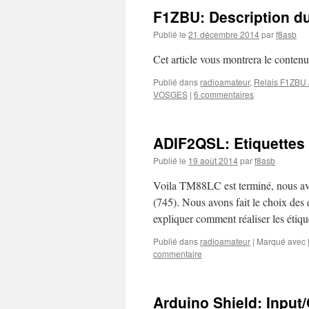
F1ZBU: Description d
Publié le
21 décembre 2014
par
f8asb
Cet article vous montrera le cont
Publié dans
radioamateur
,
Relais F1ZBU
VOSGES
|
6 commentaires
ADIF2QSL: Etiquettes
Publié le
19 août 2014
par
f8asb
Voila TM88LC est terminé, nous av
(745). Nous avons fait le choix des 
expliquer comment réaliser les étiq
Publié dans
radioamateur
|
Marqué avec
commentaire
Arduino Shield: Input