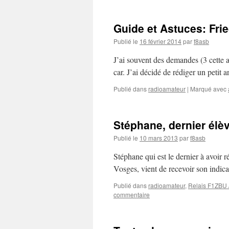
Guide et Astuces: Fri
Publié le
16 février 2014
par
f8asb
J’ai souvent des demandes (3 cette
car. J’ai décidé de rédiger un petit ar
Publié dans
radioamateur
|
Marqué avec
Stéphane, dernier élè
Publié le
10 mars 2013
par
f8asb
Stéphane qui est le dernier à avoir 
Vosges, vient de recevoir son indic
Publié dans
radioamateur
,
Relais F1ZBU
commentaire