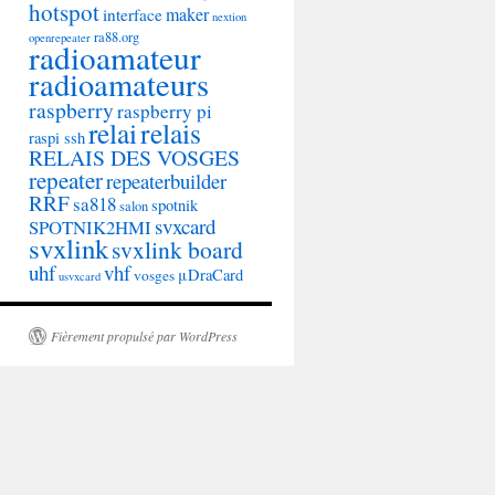
hotspot
maker
interface
nextion
ra88.org
openrepeater
radioamateur
radioamateurs
raspberry
raspberry pi
relai
relais
raspi ssh
RELAIS DES VOSGES
repeater
repeaterbuilder
RRF
sa818
spotnik
salon
svxcard
SPOTNIK2HMI
svxlink
svxlink board
uhf
vhf
μDraCard
vosges
usvxcard
Fièrement propulsé par WordPress