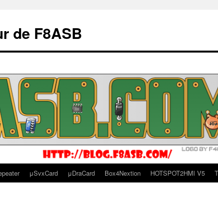
ur de F8ASB
epeater
μSvxCard
μDraCard
Box4Nextion
HOTSPOT2HMI V5
T