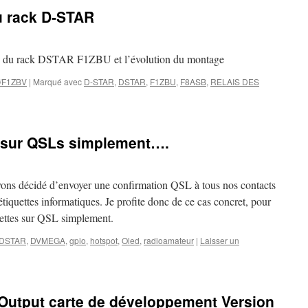
u rack D-STAR
enu du rack DSTAR F1ZBU et l’évolution du montage
 /F1ZBV
|
Marqué avec
D-STAR
,
DSTAR
,
F1ZBU
,
F8ASB
,
RELAIS DES
 sur QSLs simplement….
ons décidé d’envoyer une confirmation QSL à tous nos contacts
étiquettes informatiques. Je profite donc de ce cas concret, pour
uettes sur QSL simplement.
DSTAR
,
DVMEGA
,
gpio
,
hotspot
,
Oled
,
radioamateur
|
Laisser un
/Output carte de développement Version