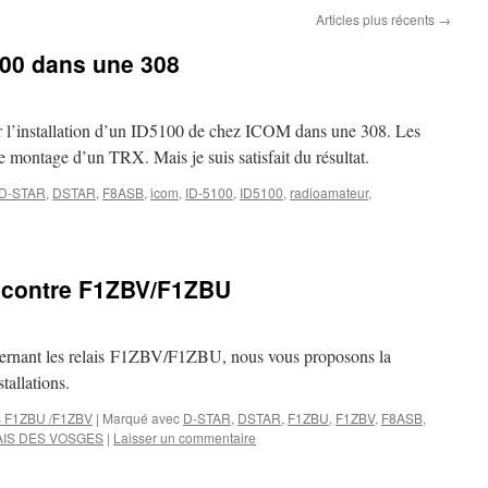
Articles plus récents
→
100 dans une 308
r l’installation d’un ID5100 de chez ICOM dans une 308. Les
le montage d’un TRX. Mais je suis satisfait du résultat.
D-STAR
,
DSTAR
,
F8ASB
,
icom
,
ID-5100
,
ID5100
,
radioamateur
,
ncontre F1ZBV/F1ZBU
ncernant les relais F1ZBV/F1ZBU, nous vous proposons la
stallations.
s F1ZBU /F1ZBV
|
Marqué avec
D-STAR
,
DSTAR
,
F1ZBU
,
F1ZBV
,
F8ASB
,
AIS DES VOSGES
|
Laisser un commentaire