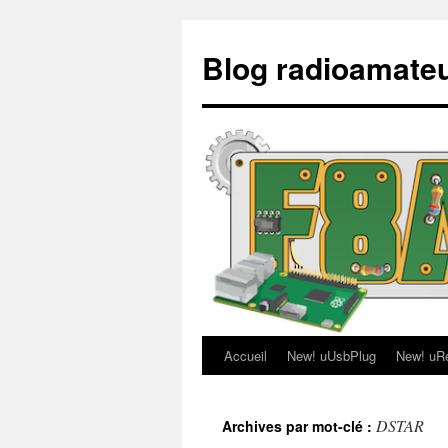
Aller
au
Blog radioamate
contenu
Accueil
New! uUsbPlug
New! uR
DSTAR
Archives par mot-clé :