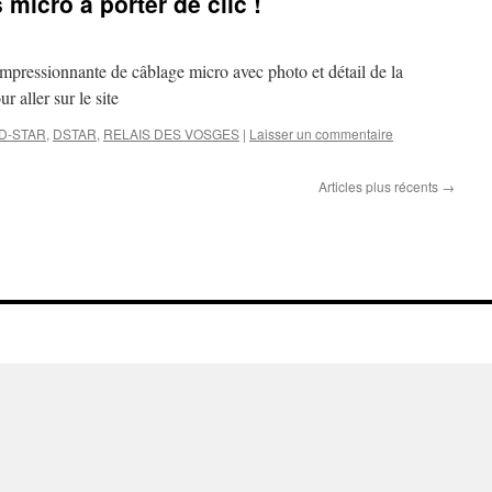
micro à porter de clic !
 impressionnante de câblage micro avec photo et détail de la
 aller sur le site
D-STAR
,
DSTAR
,
RELAIS DES VOSGES
|
Laisser un commentaire
Articles plus récents
→