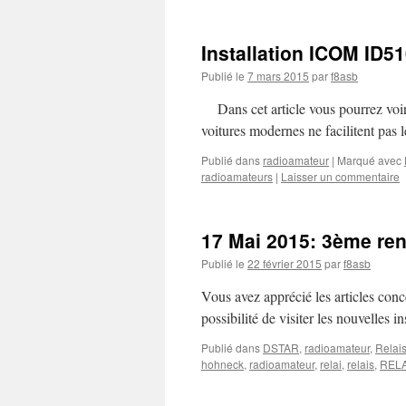
Installation ICOM ID5
Publié le
7 mars 2015
par
f8asb
Dans cet article vous pourrez voi
voitures modernes ne facilitent pas 
Publié dans
radioamateur
|
Marqué avec
radioamateurs
|
Laisser un commentaire
17 Mai 2015: 3ème re
Publié le
22 février 2015
par
f8asb
Vous avez apprécié les articles co
possibilité de visiter les nouvelles in
Publié dans
DSTAR
,
radioamateur
,
Relai
hohneck
,
radioamateur
,
relai
,
relais
,
REL