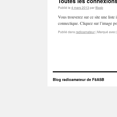
Toutes les connexions 
Publié le
4 mars 2013
par
f8asb
Vous trouverez sur ce site une liste
connectique. Cliquez sur l’image pour
Publié dans
radioamateur
|
Marqué avec
Blog radioamateur de F8ASB