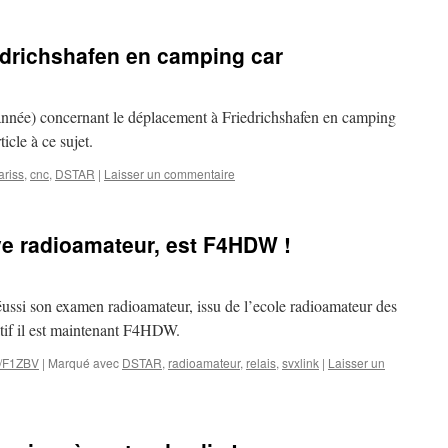
edrichshafen en camping car
 année) concernant le déplacement à Friedrichshafen en camping
ticle à ce sujet.
ariss
,
cnc
,
DSTAR
|
Laisser un commentaire
ve radioamateur, est F4HDW !
réussi son examen radioamateur, issu de l’ecole radioamateur des
atif il est maintenant F4HDW.
 /F1ZBV
|
Marqué avec
DSTAR
,
radioamateur
,
relais
,
svxlink
|
Laisser un