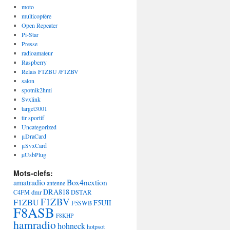
moto
multicoptère
Open Repeater
Pi-Star
Presse
radioamateur
Raspberry
Relais F1ZBU /F1ZBV
salon
spotnik2hmi
Svxlink
target3001
tir sportif
Uncategorized
μDraCard
μSvxCard
µUsbPlug
Mots-clefs:
amatradio
Box4nextion
antenne
DRA818
dmr
C4FM
DSTAR
F1ZBV
F1ZBU
F5UII
F5SWB
F8ASB
F8KHP
hamradio
hohneck
hotpsot