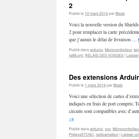
2
Publié le
10 mars 2014
par
f8asb
Voici la nouvelle version du Shields 
2 pour remplacer la carte précédent
que j’aurais le délai de livraison …
Publié dans
arduino
,
Microcontrolleur
,
ta
ra88.org
,
RELAIS DES VOSGES
|
Laisse
Des extensions Ardui
Publié le
1 mars 2014
par
f8asb
Voici une sélection de cartes d’ext
indiqués en frais de port compris; 
circuits sont compatibles avec d’a
→
Publié dans
arduino
,
cnc
,
Microcontrolleu
Pokeys57CNC
,
radioamateur
|
Laisser u