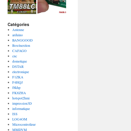
Catégories
Antenne
arduino
BANGGOOD
Box4nextion
CAFAGO
cnc
domotique
DSTAR
electronique
F1ZKA
F4HQJ
f8khp
FK8ZHA
hotspot2hmi
impression3D
informatique
ISS
LOG4OM
Microcontrolleur
MMDVM