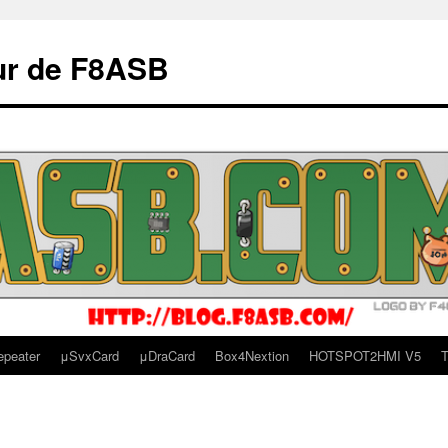
ur de F8ASB
epeater
μSvxCard
μDraCard
Box4Nextion
HOTSPOT2HMI V5
T