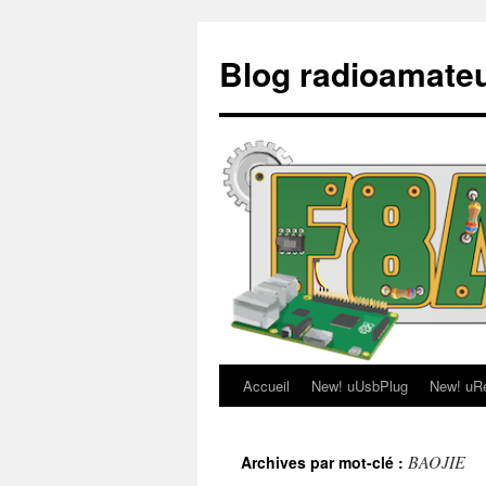
Aller
au
Blog radioamate
contenu
Accueil
New! uUsbPlug
New! uR
BAOJIE
Archives par mot-clé :