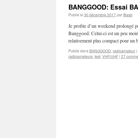
BANGGOOD: Essai BA
Publié le
30 décembre 2017
par
f8asb
Je profite d’un weekend prolongé p
Banggood. Celui-ci est un peu moin
relativement plus compact pour un
Publié dans
BANGGOOD
,
radioamateur
|
radioamateurs
,
test
,
VHF/UHF
|
27 comme