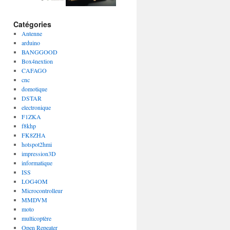
Catégories
Antenne
arduino
BANGGOOD
Box4nextion
CAFAGO
cnc
domotique
DSTAR
electronique
F1ZKA
f8khp
FK8ZHA
hotspot2hmi
impression3D
informatique
ISS
LOG4OM
Microcontrolleur
MMDVM
moto
multicoptère
Open Repeater