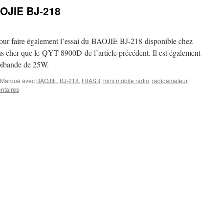
OJIE BJ-218
our faire également l’essai du BAOJIE BJ-218 disponible chez
s cher que le QYT-8900D de l’article précédent. Il est également
 bibande de 25W.
Marqué avec
BAOJIE
,
BJ-218
,
F8ASB
,
mini mobile radio
,
radioamateur
,
ntaires