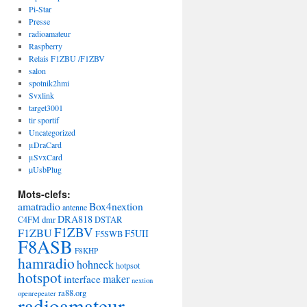
Pi-Star
Presse
radioamateur
Raspberry
Relais F1ZBU /F1ZBV
salon
spotnik2hmi
Svxlink
target3001
tir sportif
Uncategorized
μDraCard
μSvxCard
µUsbPlug
Mots-clefs:
amatradio
Box4nextion
antenne
DRA818
dmr
C4FM
DSTAR
F1ZBV
F1ZBU
F5UII
F5SWB
F8ASB
F8KHP
hamradio
hohneck
hotpsot
hotspot
maker
interface
nextion
ra88.org
openrepeater
radioamateur