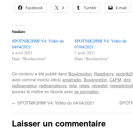
Facebook
X
Tumblr
E-mail
Similaire
SPOTNIK2HMI V4: Vidéo du
SPOTNIK2HMI V4: Vidéo du
04/04/2021
07/04/2021
4 avril 2021
7 avril 2021
Dans "Box4nextion"
Dans "Box4nextion"
Ce contenu a été publié dans
Box4nextion
,
Raspberry
,
spotnik2
avec comme mot(s)-clé(s)
amatradio
,
Box4nextion
,
C4FM
,
dmr
,
radioamateur
,
radioamateurs
,
relai
,
relais
,
repeater
,
repeaterbuil
pouvez le mettre en favoris avec
ce permalien
.
←
SPOTNIK2HMI V4: Vidéo du 04/04/2021
SPOTNI
Laisser un commentaire