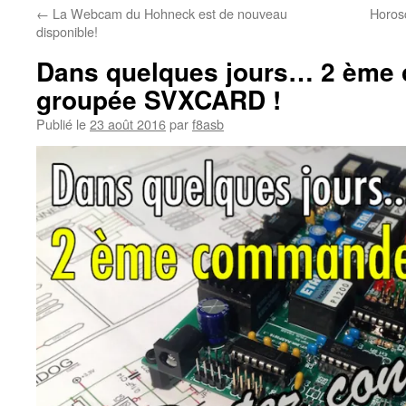
←
La Webcam du Hohneck est de nouveau
Horosc
disponible!
Dans quelques jours… 2 èm
groupée SVXCARD !
Publié le
23 août 2016
par
f8asb