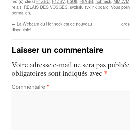
mot(s)-clé(s)
F1ZBU
,
F1ZBV
,
F5UII
,
F8ASB
,
hohneck
,
MMDVM
relais
,
RELAIS DES VOSGES
,
svxlink
,
svxlink board
. Vous pouv
permalien
.
←
La Webcam du Hohneck est de nouveau
Horosc
disponible!
Laisser un commentaire
Votre adresse e-mail ne sera pas publiée
*
obligatoires sont indiqués avec
Commentaire
*