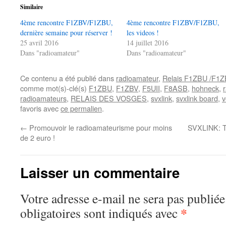
Similaire
4ème rencontre F1ZBV/F1ZBU,
4ème rencontre F1ZBV/F1ZBU,
dernière semaine pour réserver !
les videos !
25 avril 2016
14 juillet 2016
Dans "radioamateur"
Dans "radioamateur"
Ce contenu a été publié dans
radioamateur
,
Relais F1ZBU /F1
comme mot(s)-clé(s)
F1ZBU
,
F1ZBV
,
F5UII
,
F8ASB
,
hohneck
,
radioamateurs
,
RELAIS DES VOSGES
,
svxlink
,
svxlink board
,
v
favoris avec
ce permalien
.
←
Promouvoir le radioamateurisme pour moins
SVXLINK: Te
de 2 euro !
Laisser un commentaire
Votre adresse e-mail ne sera pas publiée
*
obligatoires sont indiqués avec