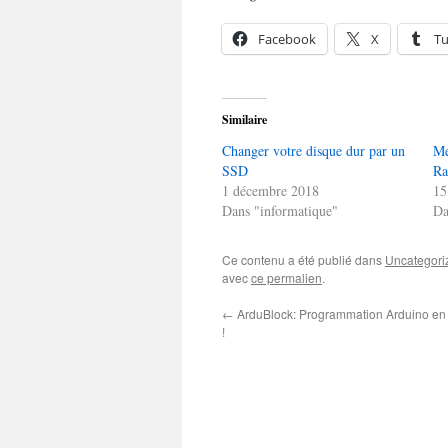
Facebook
X
T
Similaire
Changer votre disque dur par un
Me
SSD
Ra
1 décembre 2018
15
Dans "informatique"
Da
Ce contenu a été publié dans
Uncategori
avec
ce permalien
.
←
ArduBlock: Programmation Arduino e
!