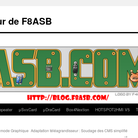
ur de F8ASB
epeater
μSvxCard
μDraCard
Box4Nextion
HOTSPOT2HMI V5
T
n mode Graphique
Adaptation téléagrandisseur : Soudage des CMS simplifié
→