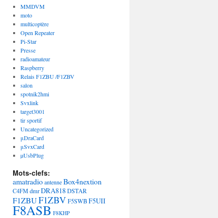
MMDVM
moto
multicoptère
Open Repeater
Pi-Star
Presse
radioamateur
Raspberry
Relais F1ZBU /F1ZBV
salon
spotnik2hmi
Svxlink
target3001
tir sportif
Uncategorized
μDraCard
μSvxCard
µUsbPlug
Mots-clefs:
amatradio
Box4nextion
antenne
DRA818
dmr
C4FM
DSTAR
F1ZBV
F1ZBU
F5UII
F5SWB
F8ASB
F8KHP