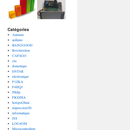
Catégories
Antenne
arduino
BANGGOOD
Box4nextion
CAFAGO
cnc
domotique
DSTAR
electronique
F1ZKA
F4HQJ
f8khp
FK8ZHA
hotspot2hmi
impression3D
informatique
ISS
LOG4OM
Microcontrolleur