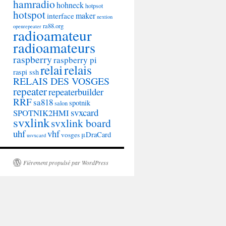
hamradio
hohneck
hotpsot
hotspot
maker
interface
nextion
ra88.org
openrepeater
radioamateur
radioamateurs
raspberry
raspberry pi
relai
relais
raspi ssh
RELAIS DES VOSGES
repeater
repeaterbuilder
RRF
sa818
spotnik
salon
svxcard
SPOTNIK2HMI
svxlink
svxlink board
uhf
vhf
μDraCard
vosges
usvxcard
Fièrement propulsé par WordPress