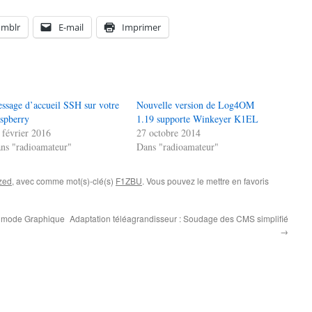
umblr
E-mail
Imprimer
ssage d’accueil SSH sur votre
Nouvelle version de Log4OM
spberry
1.19 supporte Winkeyer K1EL
 février 2016
27 octobre 2014
ns "radioamateur"
Dans "radioamateur"
zed
, avec comme mot(s)-clé(s)
F1ZBU
. Vous pouvez le mettre en favoris
n mode Graphique
Adaptation téléagrandisseur : Soudage des CMS simplifié
→