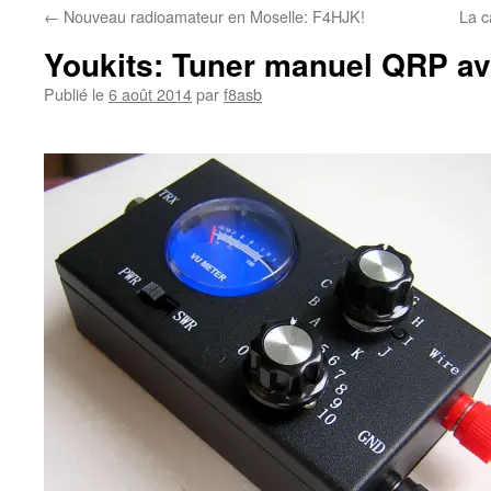
←
Nouveau radioamateur en Moselle: F4HJK!
La 
Youkits: Tuner manuel QRP a
Publié le
6 août 2014
par
f8asb