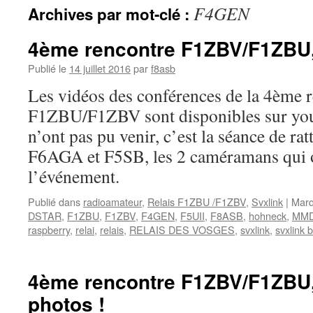
F4GEN
Archives par mot-clé :
4ème rencontre F1ZBV/F1ZBU, 
Publié le
14 juillet 2016
par
f8asb
Les vidéos des conférences de la 4ème 
F1ZBU/F1ZBV sont disponibles sur you
n’ont pas pu venir, c’est la séance de ra
F6AGA et F5SB, les 2 caméramans qui o
l’événement.
Publié dans
radioamateur
,
Relais F1ZBU /F1ZBV
,
Svxlink
|
Marq
DSTAR
,
F1ZBU
,
F1ZBV
,
F4GEN
,
F5UII
,
F8ASB
,
hohneck
,
MM
raspberry
,
relai
,
relais
,
RELAIS DES VOSGES
,
svxlink
,
svxlink 
4ème rencontre F1ZBV/F1ZBU,
photos !