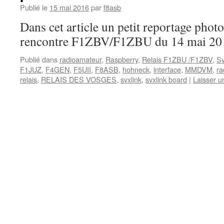
Publié le
15 mai 2016
par
f8asb
Dans cet article un petit reportage phot
rencontre F1ZBV/F1ZBU du 14 mai 20
Publié dans
radioamateur
,
Raspberry
,
Relais F1ZBU /F1ZBV
,
Sv
F1JUZ
,
F4GEN
,
F5UII
,
F8ASB
,
hohneck
,
interface
,
MMDVM
,
ra
relais
,
RELAIS DES VOSGES
,
svxlink
,
svxlink board
|
Laisser 