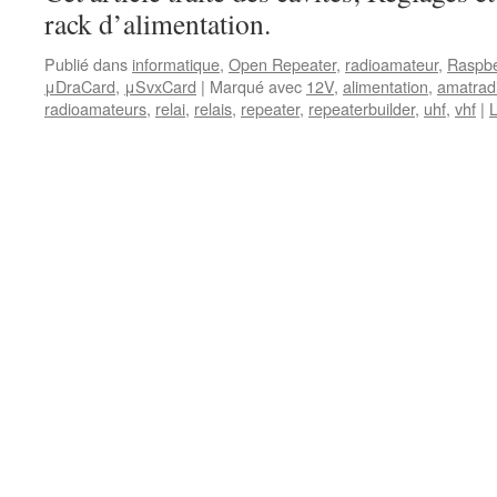
rack d’alimentation.
Publié dans
informatique
,
Open Repeater
,
radioamateur
,
Raspbe
μDraCard
,
μSvxCard
|
Marqué avec
12V
,
alimentation
,
amatrad
radioamateurs
,
relai
,
relais
,
repeater
,
repeaterbuilder
,
uhf
,
vhf
|
L