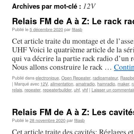
12V
Archives par mot-clé :
Relais FM de A à Z: Le rack ra
Publié le
5 décembre 2020
par
f8asb
Cet article traite du montage et de l’as
UHF Voici le quatrième article de la sér
qui va décrire la partie rack radio d’un 
Nous allons construire le rack …
Contin
Publié dans
electronique
,
Open Repeater
,
radioamateur
,
Raspbe
|
Marqué avec
12V
,
alimentation
,
amatradio
,
hamradio
,
maker
,
r
relais
,
repeater
,
repeaterbuilder
,
uhf
,
vhf
|
Laisser un commentai
Relais FM de A à Z: Les cavité
Publié le
28 novembre 2020
par
f8asb
Cet article traite des cavités; Réglages et