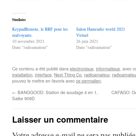
Similaire
KeypadRemote, le RRF pour les
Salon Hamradio world 2021
malvoyants.
Virtuel
10 novembre 2021
26 juin 2021
Dans "radioamateur"
Dans "radioamateur"
Ce contenu a été publié dans
electronique
,
informatique
, avec 
installation
,
interface
,
Next Thing Co
,
radioamateur
,
radioamateu
pouvez le mettre en favoris avec
ce permalien
.
←
BANGGOOD: Station de soudage 4 en 1,
CAFAGO: Gr
Saike 909D
Laisser un commentaire
Votre adresse e-mail ne sera pas publiée