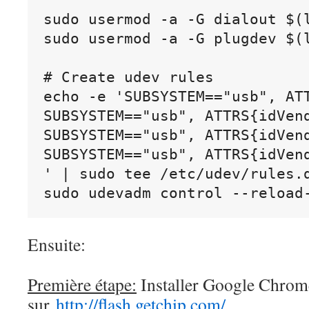
sudo usermod -a -G dialout 
$(
sudo usermod -a -G plugdev 
$(
# Create udev rules 
echo
 -e 
'SUBSYSTEM=="usb", AT
SUBSYSTEM=="usb", ATTRS{idVen
SUBSYSTEM=="usb", ATTRS{idVen
SUBSYSTEM=="usb", ATTRS{idVen
'
 | sudo tee /etc/udev/rules.d
sudo udevadm control --reload
Ensuite:
Première étape:
Installer Google Chrome
sur
http://flash.getchip.com/