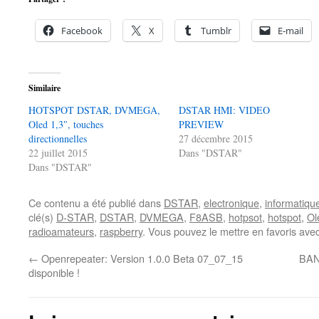
Facebook
X
Tumblr
E-mail
Similaire
HOTSPOT DSTAR, DVMEGA,
DSTAR HMI: VIDEO
Oled 1,3″, touches
PREVIEW
directionnelles
27 décembre 2015
22 juillet 2015
Dans "DSTAR"
Dans "DSTAR"
Ce contenu a été publié dans
DSTAR
,
electronique
,
informatiqu
clé(s)
D-STAR
,
DSTAR
,
DVMEGA
,
F8ASB
,
hotpsot
,
hotspot
,
Ol
radioamateurs
,
raspberry
. Vous pouvez le mettre en favoris ave
←
Openrepeater: Version 1.0.0 Beta 07_07_15
BAN
disponible !